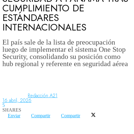
CUMPLIMIENTO DE
ESTÁNDARES
Aeronáutica
INTERNACIONALES
Aeropuertos
El país sale de la lista de preocupación
luego de implementar el sistema One Stop
Security, consolidando su posición como
Columnistas
hub regional y referente en seguridad aérea
Organismos
Redacción A21
16 abril, 2026
Aeroespacial
5
SHARES
Enviar
Compartir
Compartir
Innovación