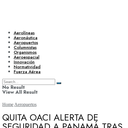
Aerolíneas
Aeronáutica
Aeropuertos
Columnistas
Organismos
Aeroespacial
Innovación
Normatividad
Fuerza Aérea
No Result
View All Result
Home
Aeropuertos
QUITA OACI ALERTA DE
SEGURIDAD A PANAMÁ TRAS
Aerolíneas