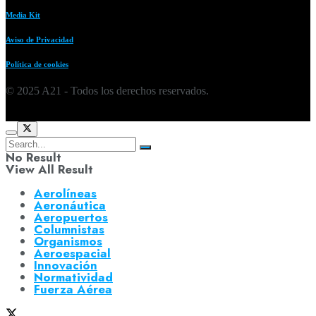
Media Kit
Aviso de Privacidad
Política de cookies
© 2025 A21 - Todos los derechos reservados.
No Result
View All Result
Aerolíneas
Aeronáutica
Aeropuertos
Columnistas
Organismos
Aeroespacial
Innovación
Normatividad
Fuerza Aérea