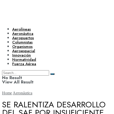
Aerolíneas
Aeronáutica
Aeropuertos
Columnistas
Organismos
Aeroespacial
Innovación
Normatividad
Fuerza Aérea
No Result
View All Result
Home
Aeronáutica
SE RALENTIZA DESARROLLO
DEL SAF POR INSUFICIENTE
Aerolíneas