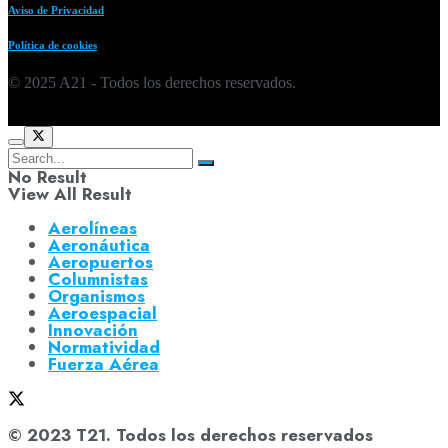
Aviso de Privacidad
Política de cookies
© 2025 A21 - Todos los derechos reservados.
No Result
View All Result
Aerolíneas
Aeronáutica
Aeropuertos
Columnistas
Organismos
Aeroespacial
Innovación
Normatividad
Fuerza Aérea
© 2023 T21. Todos los derechos reservados