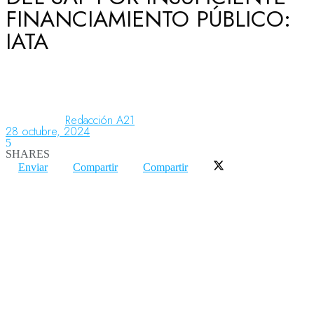
FINANCIAMIENTO PÚBLICO:
IATA
Aeronáutica
Aeropuertos
Redacción A21
28 octubre, 2024
5
Columnistas
SHARES
Enviar
Compartir
Compartir
Organismos
Aeroespacial
Innovación