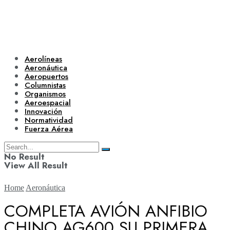
Aerolíneas
Aeronáutica
Aeropuertos
Columnistas
Organismos
Aeroespacial
Innovación
Normatividad
Fuerza Aérea
No Result
View All Result
Home
Aeronáutica
COMPLETA AVIÓN ANFIBIO
CHINO AG600 SU PRIMERA
Aerolíneas