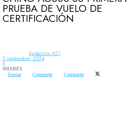
PRUEBA DE VUELO DE
CERTIFICACIÓN
Aeronáutica
Aeropuertos
Redacción A21
3 septiembre, 2024
5
Columnistas
SHARES
Enviar
Compartir
Compartir
Organismos
Aeroespacial
Innovación