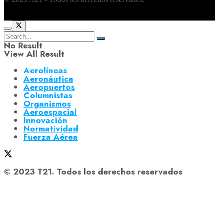
No Result
View All Result
Aerolíneas
Aeronáutica
Aeropuertos
Columnistas
Organismos
Aeroespacial
Innovación
Normatividad
Fuerza Aérea
© 2023 T21. Todos los derechos reservados