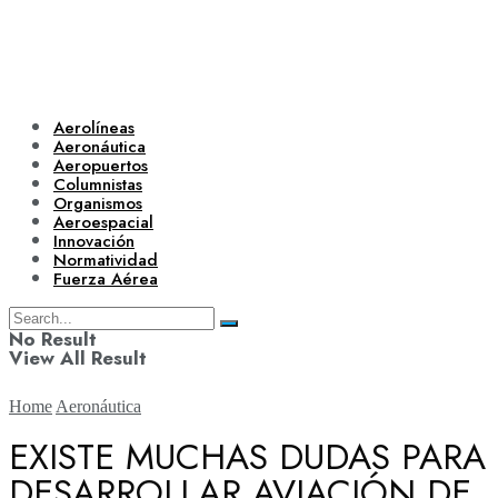
Aerolíneas
Aeronáutica
Aeropuertos
Columnistas
Organismos
Aeroespacial
Innovación
Normatividad
Fuerza Aérea
No Result
View All Result
Home
Aeronáutica
EXISTE MUCHAS DUDAS PARA
DESARROLLAR AVIACIÓN DE
Aerolíneas