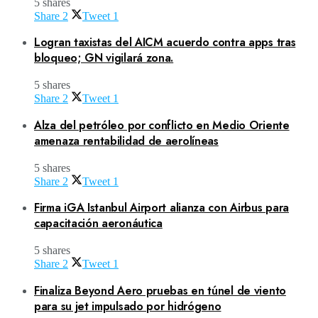
5 shares
Share
2
Tweet
1
Logran taxistas del AICM acuerdo contra apps tras
bloqueo; GN vigilará zona.
5 shares
Share
2
Tweet
1
Alza del petróleo por conflicto en Medio Oriente
amenaza rentabilidad de aerolíneas
5 shares
Share
2
Tweet
1
Firma iGA Istanbul Airport alianza con Airbus para
capacitación aeronáutica
5 shares
Share
2
Tweet
1
Finaliza Beyond Aero pruebas en túnel de viento
para su jet impulsado por hidrógeno