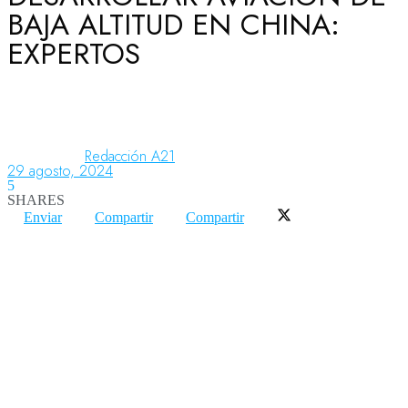
BAJA ALTITUD EN CHINA:
EXPERTOS
Aeronáutica
Aeropuertos
Redacción A21
29 agosto, 2024
5
Columnistas
SHARES
Enviar
Compartir
Compartir
Organismos
Aeroespacial
Innovación