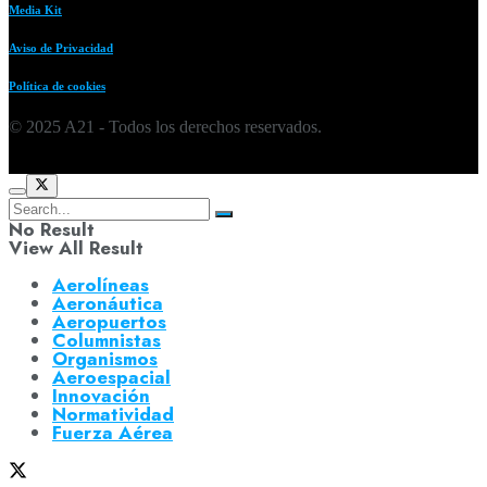
Media Kit
Aviso de Privacidad
Política de cookies
© 2025 A21 - Todos los derechos reservados.
No Result
View All Result
Aerolíneas
Aeronáutica
Aeropuertos
Columnistas
Organismos
Aeroespacial
Innovación
Normatividad
Fuerza Aérea