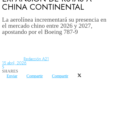
CHINA CONTINENTAL
Aeronáutica
La aerolínea incrementará su presencia en
el mercado chino entre 2026 y 2027,
apostando por el Boeing 787-9
Aeropuertos
Columnistas
Redacción A21
15 abril, 2026
5
Organismos
SHARES
Enviar
Compartir
Compartir
Aeroespacial
Innovación