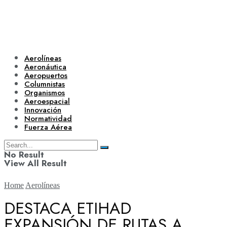
Aerolíneas
Aeronáutica
Aeropuertos
Columnistas
Organismos
Aeroespacial
Innovación
Normatividad
Fuerza Aérea
No Result
View All Result
Home
Aerolíneas
DESTACA ETIHAD
EXPANSIÓN DE RUTAS A
Aerolíneas