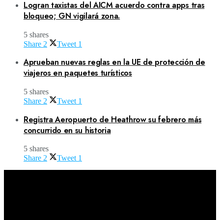
Logran taxistas del AICM acuerdo contra apps tras
bloqueo; GN vigilará zona.
5 shares
Share
2
Tweet
1
Aprueban nuevas reglas en la UE de protección de
viajeros en paquetes turísticos
5 shares
Share
2
Tweet
1
Registra Aeropuerto de Heathrow su febrero más
concurrido en su historia
5 shares
Share
2
Tweet
1