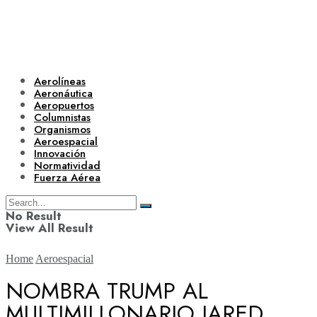
Aerolíneas
Aeronáutica
Aeropuertos
Columnistas
Organismos
Aeroespacial
Innovación
Normatividad
Fuerza Aérea
No Result
View All Result
Home
Aeroespacial
NOMBRA TRUMP AL
MULTIMILLONARIO JARED
Aerolíneas