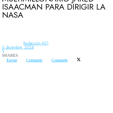
ISAACMAN PARA DIRIGIR LA
NASA
Aeronáutica
Aeropuertos
Redacción A21
6 diciembre, 2024
5
Columnistas
SHARES
Enviar
Compartir
Compartir
Organismos
Aeroespacial
Innovación