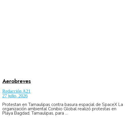
Aeronáutica
Aeropuertos
Columnistas
Organismos
Aerobreves
Redacción A21
27 julio, 2026
Aeroespacial
Protestan en Tamaulipas contra basura espacial de SpaceX La
organización ambiental Conibio Global realizó protestas en
Playa Bagdad, Tamaulipas, para ...
Innovación