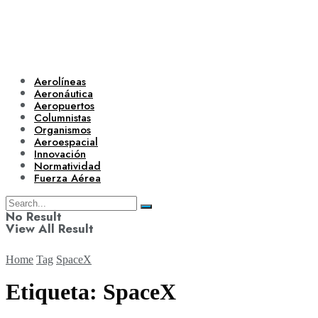
Aerolíneas
Aeronáutica
Aeropuertos
Columnistas
Organismos
Aeroespacial
Innovación
Normatividad
Fuerza Aérea
No Result
View All Result
Home
Tag
SpaceX
Etiqueta:
SpaceX
Aerolíneas