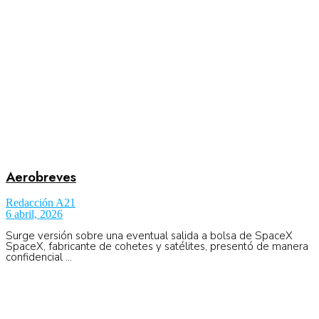
No Result
Normatividad
View All Result
Fuerza Aérea
Aerobreves
No Result
Redacción A21
6 abril, 2026
View All Result
Surge versión sobre una eventual salida a bolsa de SpaceX
SpaceX, fabricante de cohetes y satélites, presentó de manera
confidencial ...