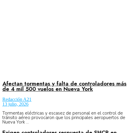
Aeronáutica
Aeropuertos
Columnistas
Organismos
Afectan tormentas y falta de controladores más
de 4 mil 500 vuelos en Nueva York
Redacción A21
Aeroespacial
13 julio, 2026
Tormentas eléctricas y escasez de personal en el control de
tránsito aéreo provocaron que los principales aeropuertos de
Nueva York ...
Innovación
Exigen controladores respuesta de SHCP en