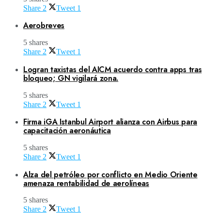
Share
2
Tweet
1
Aerobreves
5 shares
Share
2
Tweet
1
Logran taxistas del AICM acuerdo contra apps tras
bloqueo; GN vigilará zona.
5 shares
Share
2
Tweet
1
Firma iGA Istanbul Airport alianza con Airbus para
capacitación aeronáutica
5 shares
Share
2
Tweet
1
Alza del petróleo por conflicto en Medio Oriente
amenaza rentabilidad de aerolíneas
5 shares
Share
2
Tweet
1