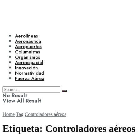
Aerolíneas
Aeronáutica
Aeropuertos
Columnistas
Organismos
Aeroespacial
Innovación
Normatividad
Fuerza Aérea
No Result
View All Result
Home
Tag
Controladores aéreos
Etiqueta:
Controladores aéreos
Aerolíneas