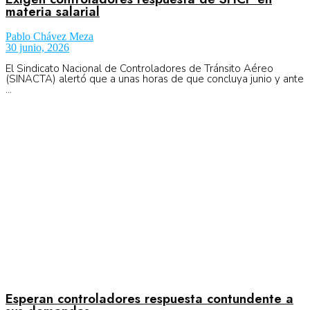
No Result
materia salarial
Normatividad
Pablo Chávez Meza
30 junio, 2026
View All Result
El Sindicato Nacional de Controladores de Tránsito Aéreo
Fuerza Aérea
(SINACTA) alertó que a unas horas de que concluya junio y ante
...
No Result
View All Result
Esperan controladores respuesta contundente a