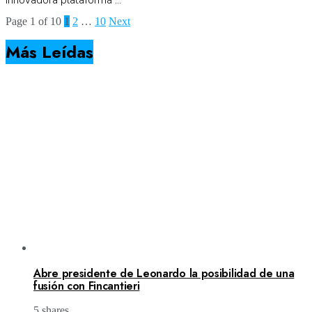
innovadora plataforma ...
Page 1 of 10
1
2
…
10
Next
Más Leídas
Abre presidente de Leonardo la posibilidad de una
fusión con Fincantieri
5 shares