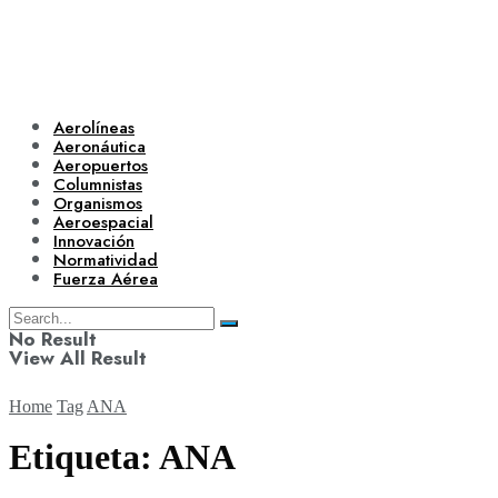
Aerolíneas
Aeronáutica
Aeropuertos
Columnistas
Organismos
Aeroespacial
Innovación
Normatividad
Fuerza Aérea
No Result
View All Result
Home
Tag
ANA
Etiqueta:
ANA
Aerolíneas