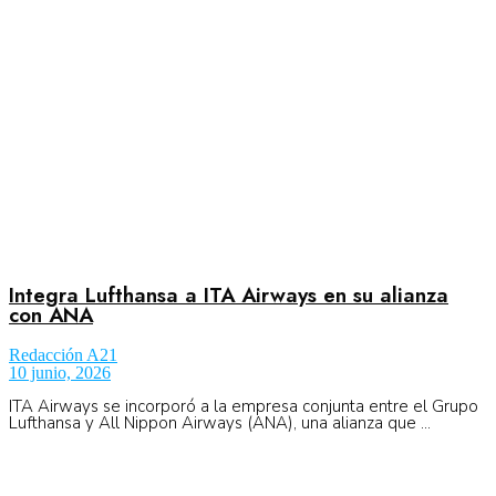
No Result
Normatividad
View All Result
Fuerza Aérea
No Result
Integra Lufthansa a ITA Airways en su alianza
con ANA
Redacción A21
View All Result
10 junio, 2026
ITA Airways se incorporó a la empresa conjunta entre el Grupo
Lufthansa y All Nippon Airways (ANA), una alianza que ...