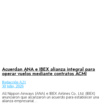
Aeronáutica
Aeropuertos
Columnistas
Organismos
Acuerdan ANA e IBEX alianza integral para
operar vuelos mediante contratos ACMI
Redacción A21
Aeroespacial
30 julio, 2026
All Nippon Airways (ANA) e IBEX Airlines Co., Ltd. (IBEX)
anunciaron que alcanzaron un acuerdo para establecer una
alianza empresarial ...
Innovación