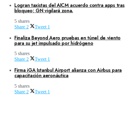
Logran taxistas del AICM acuerdo contra apps tras
bloqueo; GN vigilará zona.
5 shares
Share
2
Tweet
1
Finaliza Beyond Aero pruebas en túnel de viento
para su jet impulsado por hidrógeno
5 shares
Share
2
Tweet
1
Firma iGA Istanbul Airport alianza con Airbus para
capacitación aeronáutica
5 shares
Share
2
Tweet
1