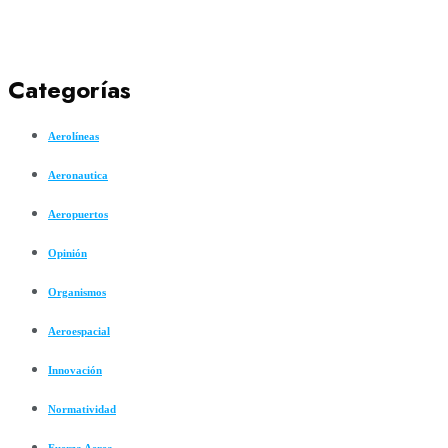
Categorías
Aerolíneas
Aeronautica
Aeropuertos
Opinión
Organismos
Aeroespacial
Innovación
Normatividad
Fuerza Aerea