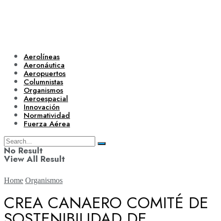
Aerolíneas
Aeronáutica
Aeropuertos
Columnistas
Organismos
Aeroespacial
Innovación
Normatividad
Fuerza Aérea
No Result
View All Result
Home
Organismos
CREA CANAERO COMITÉ DE
SOSTENIBILIDAD DE
Aerolíneas