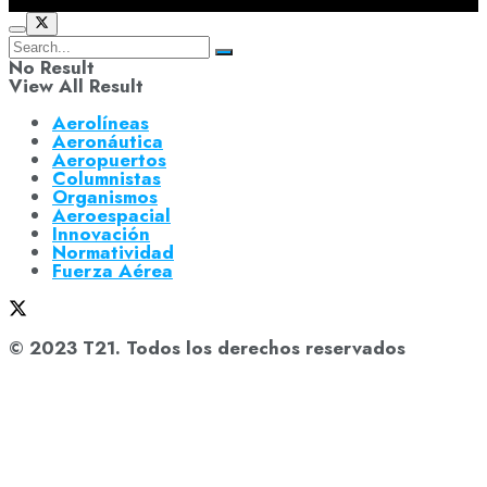
No Result
View All Result
Aerolíneas
Aeronáutica
Aeropuertos
Columnistas
Organismos
Aeroespacial
Innovación
Normatividad
Fuerza Aérea
© 2023 T21. Todos los derechos reservados