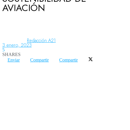
AVIACIÓN
Aeronáutica
Aeropuertos
Redacción A21
3 enero, 2023
5
SHARES
Columnistas
Enviar
Compartir
Compartir
Organismos
Aeroespacial
Innovación