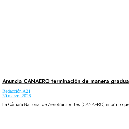
Aeronáutica
Aeropuertos
Columnistas
Organismos
Anuncia CANAERO terminación de manera gradual
Redacción A21
30 marzo, 2026
Aeroespacial
La Cámara Nacional de Aerotransportes (CANAERO) informó que c
Innovación