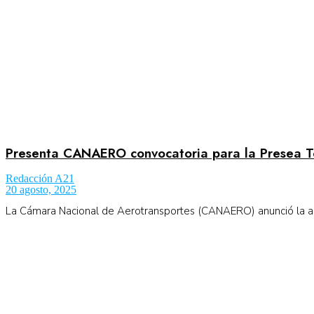
No Result
Normatividad
View All Result
Fuerza Aérea
Presenta CANAERO convocatoria para la Presea T
No Result
Redacción A21
20 agosto, 2025
La Cámara Nacional de Aerotransportes (CANAERO) anunció la aper
View All Result