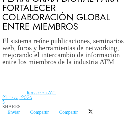
FORTALECER
COLABORACIÓN GLOBAL
Aeronáutica
ENTRE MIEMBROS
Aeropuertos
El sistema reúne publicaciones, seminarios
web, foros y herramientas de networking,
mejorando el intercambio de información
Columnistas
entre los miembros de la industria ATM
Organismos
Redacción A21
21 mayo, 2026
Aeroespacial
5
SHARES
Enviar
Compartir
Compartir
Innovación