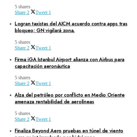
5 shares
Share
2
Tweet
1
Logran taxistas del AICM acuerdo contra apps tras
bloqueo; GN vigilará zona.
5 shares
Share
2
Tweet
1
Firma iGA Istanbul Airport alianza con Airbus para
capacitación aeronáutica
5 shares
Share
2
Tweet
1
Alza del petróleo por conflicto en Medio Oriente
amenaza rentabilidad de aerolíneas
5 shares
Share
2
Tweet
1
Finaliza Beyond Aero pruebas en túnel de viento