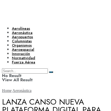
Aerolíneas
Aeronáutica
Aeropuertos
Columnistas
Organismos
Aeroespacial
Innovación
Normatividad
Fuerza Aérea
No Result
View All Result
Home
Aeronáutica
LANZA CANSO NUEVA
PLATAFORMA DIGITAL PARA
Aerolíneas