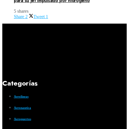
para su jet impulsado por hidrógeno
5 shares
Share
2
Tweet
1
Categorías
Aerolíneas
Aeronautica
Aeropuertos