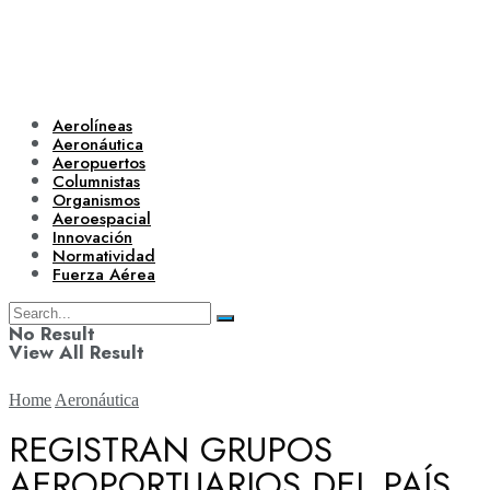
Aerolíneas
Aeronáutica
Aeropuertos
Columnistas
Organismos
Aeroespacial
Innovación
Normatividad
Fuerza Aérea
No Result
View All Result
Home
Aeronáutica
REGISTRAN GRUPOS
AEROPORTUARIOS DEL PAÍS
Aerolíneas