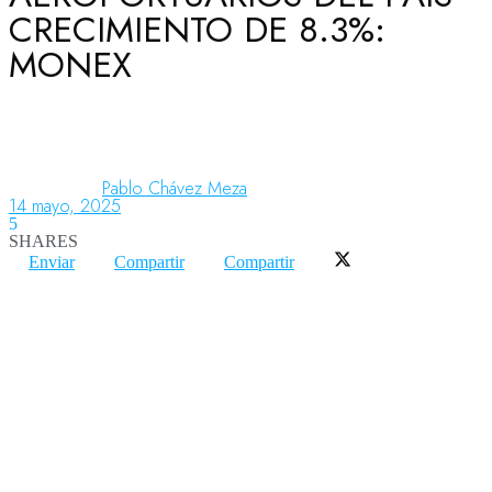
CRECIMIENTO DE 8.3%:
MONEX
Aeronáutica
Aeropuertos
Pablo Chávez Meza
14 mayo, 2025
5
Columnistas
SHARES
Enviar
Compartir
Compartir
Organismos
Aeroespacial
Innovación