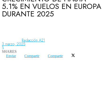
5.1% EN VUELOS EN EUROPA
DURANTE 2025
Aeronáutica
Aeropuertos
Redacción A21
3 marzo, 2025
5
Columnistas
SHARES
Enviar
Compartir
Compartir
Organismos
Aeroespacial
Innovación