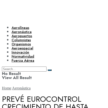
Aerolíneas
Aeronáutica
Aeropuertos
Columnistas
Organismos
Aeroespacial
Innovación
Normatividad
Fuerza Aérea
No Result
View All Result
Home
Aeronáutica
PREVÉ EUROCONTROL
CRECIMIENTO DE HASTA
Aerolíneas