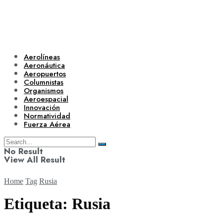
Aerolíneas
Aeronáutica
Aeropuertos
Columnistas
Organismos
Aeroespacial
Innovación
Normatividad
Fuerza Aérea
No Result
View All Result
Home
Tag
Rusia
Etiqueta:
Rusia
Aerolíneas