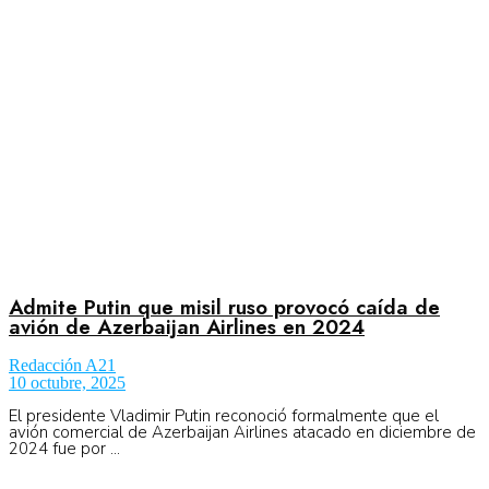
Aeronáutica
Aeropuertos
Columnistas
Organismos
Admite Putin que misil ruso provocó caída de
avión de Azerbaijan Airlines en 2024
Redacción A21
Aeroespacial
10 octubre, 2025
El presidente Vladimir Putin reconoció formalmente que el
avión comercial de Azerbaijan Airlines atacado en diciembre de
2024 fue por ...
Innovación