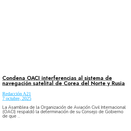
No Result
Normatividad
View All Result
Fuerza Aérea
No Result
Condena OACI interferencias al sistema de
navegación satelital de Corea del Norte y Rusia
Redacción A21
View All Result
7 octubre, 2025
La Asamblea de la Organización de Aviación Civil Internacional
(OACI) respaldó la determinación de su Consejo de Gobierno
de que ...