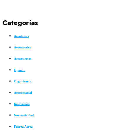
Categorías
Aerolíneas
Aeronautica
Aeropuertos
Opinión
Organismos
Aeroespacial
Innovación
Normatividad
Fuerza Aerea