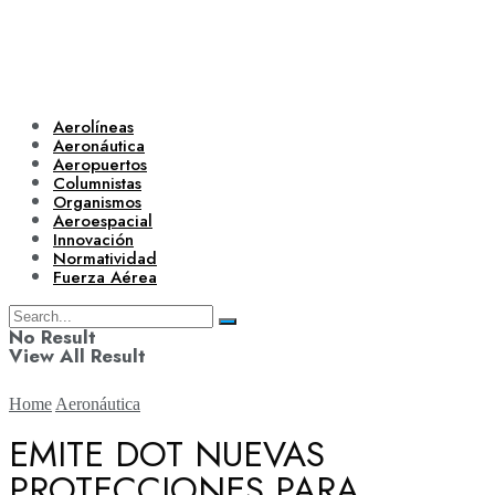
Aerolíneas
Aeronáutica
Aeropuertos
Columnistas
Organismos
Aeroespacial
Innovación
Normatividad
Fuerza Aérea
No Result
View All Result
Home
Aeronáutica
EMITE DOT NUEVAS
PROTECCIONES PARA
Aerolíneas