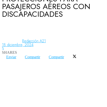
PASAJEROS AÉREOS CON
DISCAPACIDADES
Aeronáutica
Aeropuertos
Redacción A21
18 diciembre, 2024
5
Columnistas
SHARES
Enviar
Compartir
Compartir
Organismos
Aeroespacial
Innovación