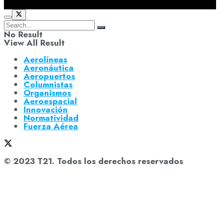
No Result
View All Result
Aerolíneas
Aeronáutica
Aeropuertos
Columnistas
Organismos
Aeroespacial
Innovación
Normatividad
Fuerza Aérea
© 2023 T21. Todos los derechos reservados