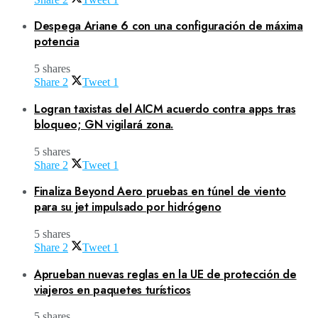
Despega Ariane 6 con una configuración de máxima
potencia
5 shares
Share
2
Tweet
1
Logran taxistas del AICM acuerdo contra apps tras
bloqueo; GN vigilará zona.
5 shares
Share
2
Tweet
1
Finaliza Beyond Aero pruebas en túnel de viento
para su jet impulsado por hidrógeno
5 shares
Share
2
Tweet
1
Aprueban nuevas reglas en la UE de protección de
viajeros en paquetes turísticos
5 shares