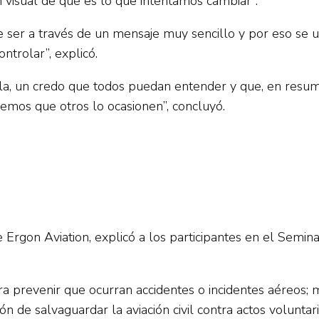
 visual de qué es lo que intentamos cambiar”.
er a través de un mensaje muy sencillo y por eso se util
ntrolar”, explicó.
lla, un credo que todos puedan entender y que, en resume
remos que otros lo ocasionen”, concluyó.
Ergon Aviation, explicó a los participantes en el Seminar
ra prevenir que ocurran accidentes o incidentes aéreos; m
 de salvaguardar la aviación civil contra actos voluntarios