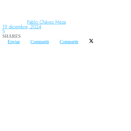
Aeronáutica
Pablo Chávez Meza
19 diciembre, 2024
5
SHARES
Aeropuertos
Enviar
Compartir
Compartir
Columnistas
Organismos
Aeroespacial
Innovación