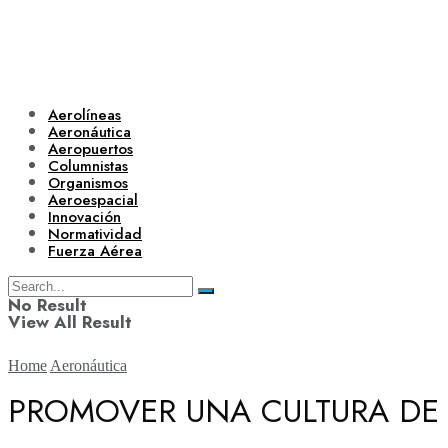
Aerolíneas
Aeronáutica
Aeropuertos
Columnistas
Organismos
Aeroespacial
Innovación
Normatividad
Fuerza Aérea
No Result
View All Result
Home
Aeronáutica
PROMOVER UNA CULTURA DE S
Aerolíneas