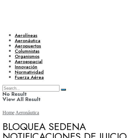
Aerolíneas
Aeronáutica
Aeropuertos
Columnistas
Organismos
Aeroespacial
Innovación
Normatividad
Fuerza Aérea
No Result
View All Result
Home
Aeronáutica
BLOQUEA SEDENA
NOTIFICACIONES DE JUICIO
Aerolíneas