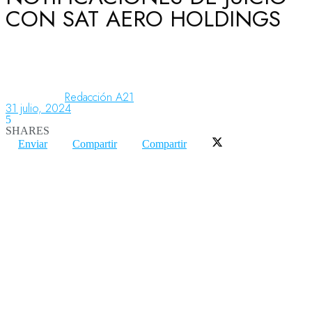
CON SAT AERO HOLDINGS
Aeronáutica
Aeropuertos
Redacción A21
31 julio, 2024
5
SHARES
Columnistas
Enviar
Compartir
Compartir
Organismos
Aeroespacial
Innovación