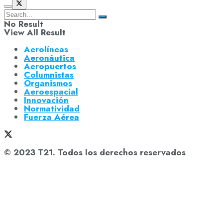
No Result
View All Result
Aerolíneas
Aeronáutica
Aeropuertos
Columnistas
Organismos
Aeroespacial
Innovación
Normatividad
Fuerza Aérea
© 2023 T21. Todos los derechos reservados