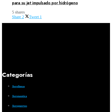
para su jet impulsado por hidrógeno
5 shares
Share
2
Tweet
1
Categorías
Aerolíneas
Aeronautica
Aeropuertos