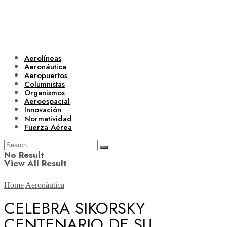
Aerolíneas
Aeronáutica
Aeropuertos
Columnistas
Organismos
Aeroespacial
Innovación
Normatividad
Fuerza Aérea
No Result
View All Result
Home
Aeronáutica
CELEBRA SIKORSKY
CENTENARIO DE SU
Aerolíneas