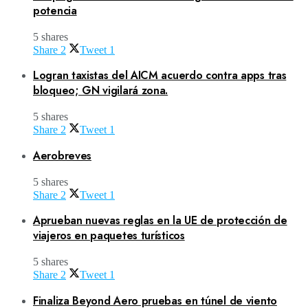
potencia
5 shares
Share
2
Tweet
1
Logran taxistas del AICM acuerdo contra apps tras
bloqueo; GN vigilará zona.
5 shares
Share
2
Tweet
1
Aerobreves
5 shares
Share
2
Tweet
1
Aprueban nuevas reglas en la UE de protección de
viajeros en paquetes turísticos
5 shares
Share
2
Tweet
1
Finaliza Beyond Aero pruebas en túnel de viento