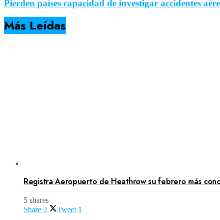
Pierden países capacidad de investigar accidentes aére
Más Leídas
Registra Aeropuerto de Heathrow su febrero más concu
5 shares
Share
2
Tweet
1