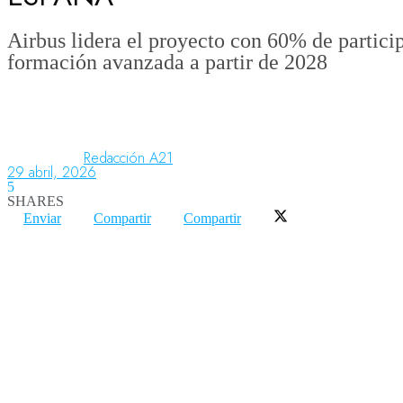
Airbus lidera el proyecto con 60% de partici
formación avanzada a partir de 2028
Aeronáutica
Aeropuertos
Redacción A21
29 abril, 2026
Columnistas
5
SHARES
Enviar
Compartir
Compartir
Organismos
Aeroespacial
Innovación