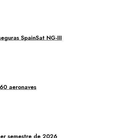
seguras SpainSat NG-III
 60 aeronaves
imer semestre de 2026