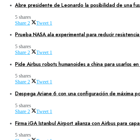
Abre presidente de Leonardo la posibilidad de una fusi
5 shares
Share
2
Tweet
1
Prueba NASA ala experimental para reducir resistenci
5 shares
Share
2
Tweet
1
Pide Airbus robots humanoides a china para usarlos en
5 shares
Share
2
Tweet
1
Despega Ariane 6 con una configuración de máxima po
5 shares
Share
2
Tweet
1
Firma iGA Istanbul Airport alianza con Airbus para capa
5 shares