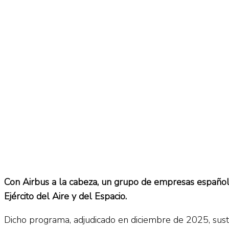
No Result
Normatividad
View All Result
Fuerza Aérea
No Result
View All Result
Con Airbus a la cabeza, un grupo de empresas español
Ejército del Aire y del Espacio.
Dicho programa, adjudicado en diciembre de 2025, sustit