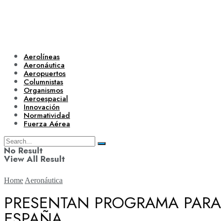
Aerolíneas
Aeronáutica
Aeropuertos
Columnistas
Organismos
Aeroespacial
Innovación
Normatividad
Fuerza Aérea
No Result
View All Result
Home
Aeronáutica
PRESENTAN PROGRAMA PARA
ESPAÑA
Aerolíneas