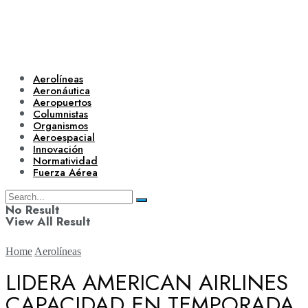
Aerolíneas
Aeronáutica
Aeropuertos
Columnistas
Organismos
Aeroespacial
Innovación
Normatividad
Fuerza Aérea
No Result
View All Result
Home
Aerolíneas
LIDERA AMERICAN AIRLINES
CAPACIDAD EN TEMPORADA
Aerolíneas