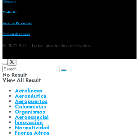
Contacto
Media Kit
Aviso de Privacidad
Política de cookies
© 2025 A21 - Todos los derechos reservados.
No Result
View All Result
Aerolíneas
Aeronáutica
Aeropuertos
Columnistas
Organismos
Aeroespacial
Innovación
Normatividad
Fuerza Aérea