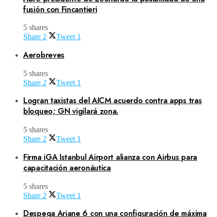
fusión con Fincantieri
5 shares
Share
2
Tweet
1
Aerobreves
5 shares
Share
2
Tweet
1
Logran taxistas del AICM acuerdo contra apps tras
bloqueo; GN vigilará zona.
5 shares
Share
2
Tweet
1
Firma iGA Istanbul Airport alianza con Airbus para
capacitación aeronáutica
5 shares
Share
2
Tweet
1
Despega Ariane 6 con una configuración de máxima