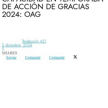
DE ACCIÓN DE GRACIAS
2024: OAG
Aeronáutica
Aeropuertos
Redacción A21
2 diciembre, 2024
5
Columnistas
SHARES
Enviar
Compartir
Compartir
Organismos
Aeroespacial
Innovación