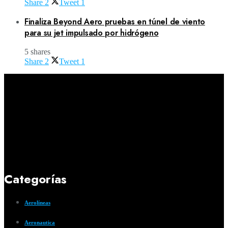
Share
2
Tweet
1
Finaliza Beyond Aero pruebas en túnel de viento
para su jet impulsado por hidrógeno
5 shares
Share
2
Tweet
1
Categorías
Aerolíneas
Aeronautica