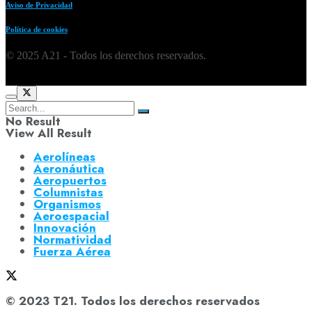
Aviso de Privacidad
Política de cookies
© 2025 A21 - Todos los derechos reservados.
No Result
View All Result
Aerolíneas
Aeronáutica
Aeropuertos
Columnistas
Organismos
Aeroespacial
Innovación
Normatividad
Fuerza Aérea
© 2023 T21. Todos los derechos reservados