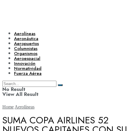
Aerolíneas
Aeronáutica
Aeropuertos
Columnistas
Organismos
Aeroespacial
Innovación
Normatividad
Fuerza Aérea
No Result
View All Result
Home
Aerolíneas
SUMA COPA AIRLINES 52
NUEVOS CAPITANES CON SU
Aerolíneas