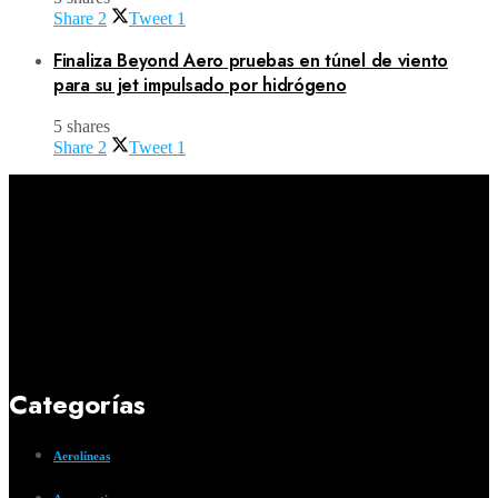
Share
2
Tweet
1
Finaliza Beyond Aero pruebas en túnel de viento
para su jet impulsado por hidrógeno
5 shares
Share
2
Tweet
1
Categorías
Aerolíneas