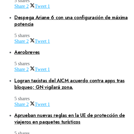
5 shares
Share
2
Tweet
1
Despega Ariane 6 con una configuración de máxima
potencia
5 shares
Share
2
Tweet
1
Aerobreves
5 shares
Share
2
Tweet
1
Logran taxistas del AICM acuerdo contra apps tras
bloqueo; GN vigilará zona.
5 shares
Share
2
Tweet
1
Aprueban nuevas reglas en la UE de protección de
viajeros en paquetes turísticos
5 shares