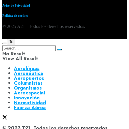
Aviso de Privacidad
Política de cookies
© 2025 A21 - Todos los derechos reservados.
No Result
View All Result
Aerolíneas
Aeronáutica
Aeropuertos
Columnistas
Organismos
Aeroespacial
Innovación
Normatividad
Fuerza Aérea
© 2023 T21. Todos los derechos reservados