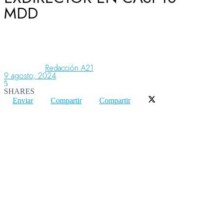
MDD
Aeronáutica
Aeropuertos
Redacción A21
9 agosto, 2024
5
SHARES
Columnistas
Enviar
Compartir
Compartir
Organismos
Aeroespacial
Innovación