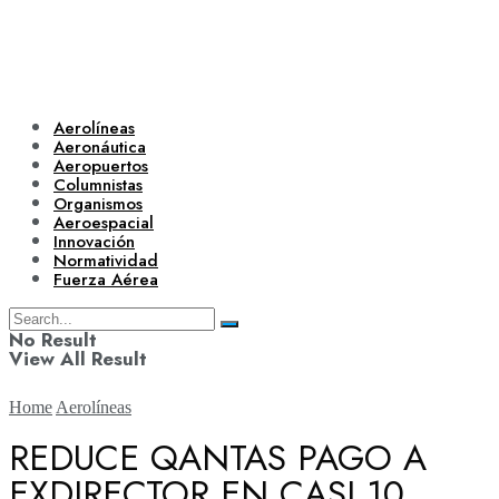
Aerolíneas
Aeronáutica
Aeropuertos
Columnistas
Organismos
Aeroespacial
Innovación
Normatividad
Fuerza Aérea
No Result
View All Result
Home
Aerolíneas
REDUCE QANTAS PAGO A
EXDIRECTOR EN CASI 10
Aerolíneas