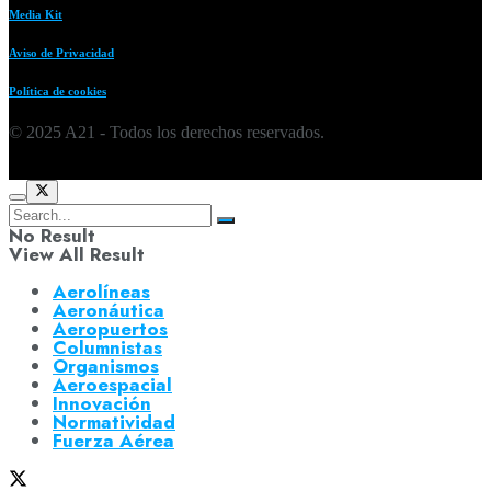
Media Kit
Aviso de Privacidad
Política de cookies
© 2025 A21 - Todos los derechos reservados.
No Result
View All Result
Aerolíneas
Aeronáutica
Aeropuertos
Columnistas
Organismos
Aeroespacial
Innovación
Normatividad
Fuerza Aérea