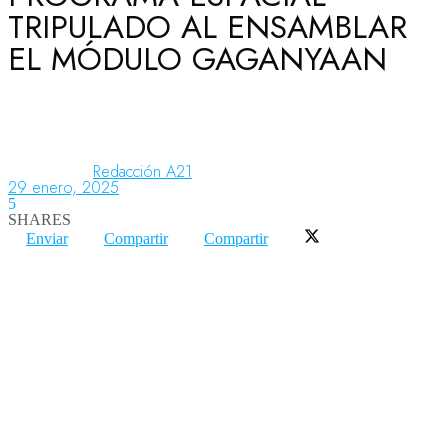
TRIPULADO AL ENSAMBLAR
EL MÓDULO GAGANYAAN
Aeronáutica
Aeropuertos
Redacción A21
29 enero, 2025
5
Columnistas
SHARES
Enviar
Compartir
Compartir
Organismos
Aeroespacial
Innovación