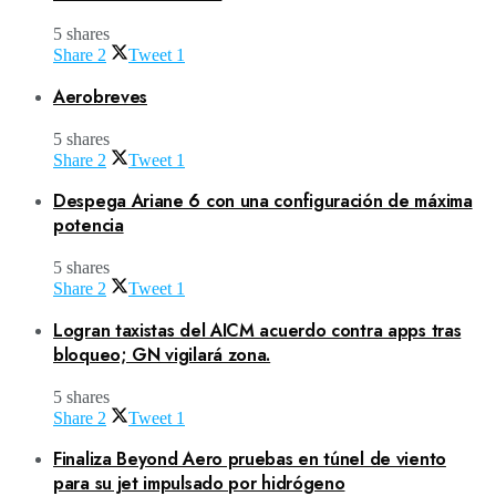
5 shares
Share
2
Tweet
1
Aerobreves
5 shares
Share
2
Tweet
1
Despega Ariane 6 con una configuración de máxima
potencia
5 shares
Share
2
Tweet
1
Logran taxistas del AICM acuerdo contra apps tras
bloqueo; GN vigilará zona.
5 shares
Share
2
Tweet
1
Finaliza Beyond Aero pruebas en túnel de viento
para su jet impulsado por hidrógeno