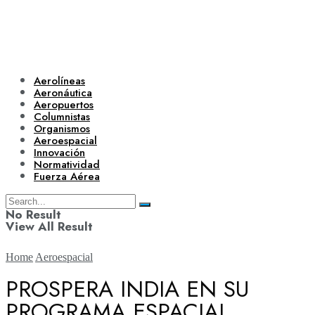
Aerolíneas
Aeronáutica
Aeropuertos
Columnistas
Organismos
Aeroespacial
Innovación
Normatividad
Fuerza Aérea
No Result
View All Result
Home
Aeroespacial
PROSPERA INDIA EN SU
PROGRAMA ESPACIAL
Aerolíneas