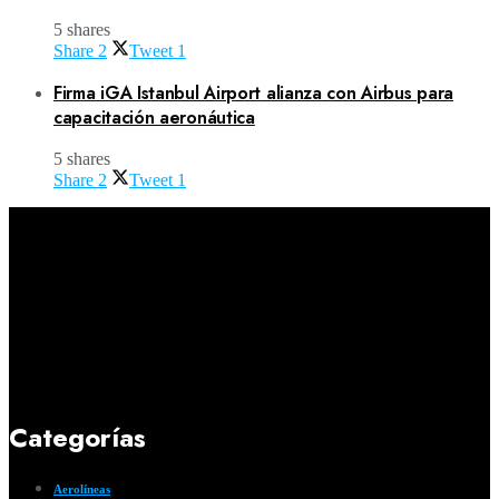
5 shares
Share
2
Tweet
1
Firma iGA Istanbul Airport alianza con Airbus para
capacitación aeronáutica
5 shares
Share
2
Tweet
1
Categorías
Aerolíneas