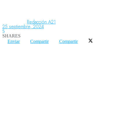
Aeronáutica
Redacción A21
25 septiembre, 2024
5
SHARES
Aeropuertos
Enviar
Compartir
Compartir
Columnistas
Organismos
Aeroespacial
Innovación