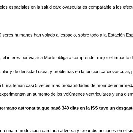
elos espaciales en la salud cardiovascular es comparable a los efect
seres humanos han volado al espacio, sobre todo a la Estación Espa
 el interés por viajar a Marte obliga a comprender mejor el impacto 
ar y de densidad ósea, y problemas en la función cardiovascular, pe
la Luna tenían casi 5 veces más probabilidades de morir de enfermeda
as experimentan un aumento de los volúmenes ventriculares y una dism
ermano astronauta que pasó 340 días en la ISS tuvo un desgaste
ir a una remodelación cardíaca adversa y crear disfunciones en el s