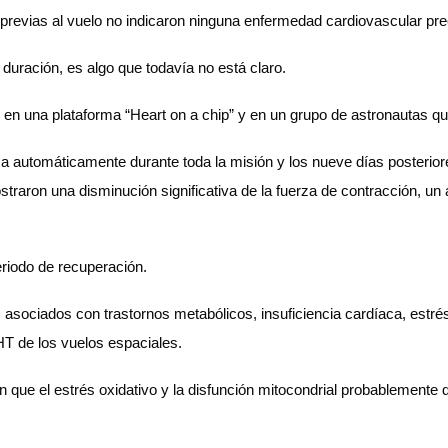
previas al vuelo no indicaron ninguna enfermedad cardiovascular pre
duración, es algo que todavía no está claro.
z en una plataforma “Heart on a chip” y en un grupo de astronautas q
toriza automáticamente durante toda la misión y los nueve días posteri
straron una disminución significativa de la fuerza de contracción, un
eriodo de recuperación.
es asociados con trastornos metabólicos, insuficiencia cardíaca, estré
EHT de los vuelos espaciales.
on que el estrés oxidativo y la disfunción mitocondrial probablemen