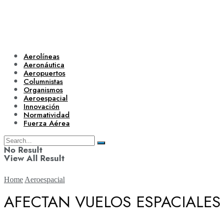
Aerolíneas
Aeronáutica
Aeropuertos
Columnistas
Organismos
Aeroespacial
Innovación
Normatividad
Fuerza Aérea
No Result
View All Result
Home
Aeroespacial
AFECTAN VUELOS ESPACIALE
Aerolíneas