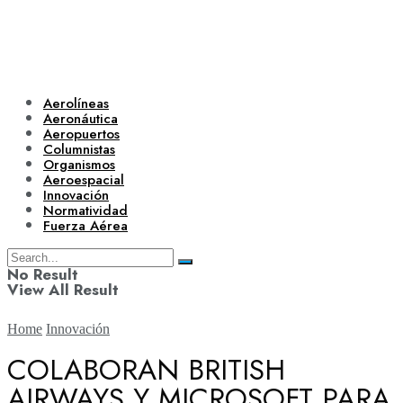
Aerolíneas
Aeronáutica
Aeropuertos
Columnistas
Organismos
Aeroespacial
Innovación
Normatividad
Fuerza Aérea
No Result
View All Result
Home
Innovación
COLABORAN BRITISH
AIRWAYS Y MICROSOFT PARA
Aerolíneas