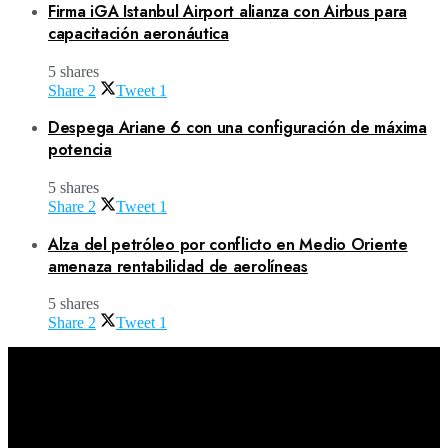
Firma iGA Istanbul Airport alianza con Airbus para
capacitación aeronáutica
5 shares
Share
2
Tweet
1
Despega Ariane 6 con una configuración de máxima
potencia
5 shares
Share
2
Tweet
1
Alza del petróleo por conflicto en Medio Oriente
amenaza rentabilidad de aerolíneas
5 shares
Share
2
Tweet
1