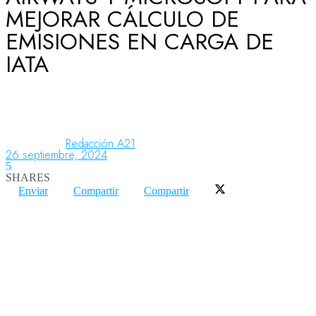
MEJORAR CÁLCULO DE
EMISIONES EN CARGA DE
Aeronáutica
IATA
Aeropuertos
Redacción A21
Columnistas
26 septiembre, 2024
5
SHARES
Enviar
Compartir
Compartir
Organismos
Aeroespacial
Innovación