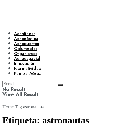
Aerolíneas
Aeronáutica
Aeropuertos
Columnistas
Organismos
Aeroespacial
Innovación
Normatividad
Fuerza Aérea
No Result
View All Result
Home
Tag
astronautas
Etiqueta:
astronautas
Aerolíneas