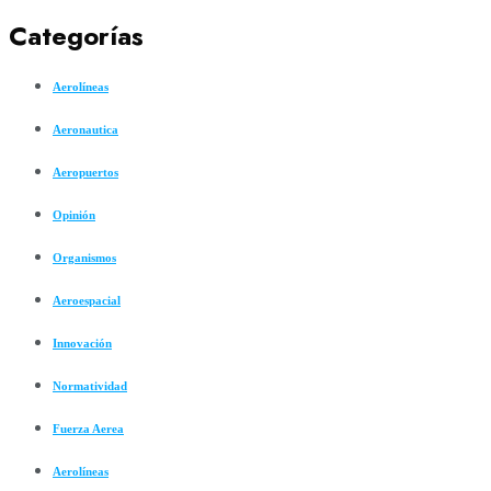
Categorías
Aerolíneas
Aeronautica
Aeropuertos
Opinión
Organismos
Aeroespacial
Innovación
Normatividad
Fuerza Aerea
Aerolíneas