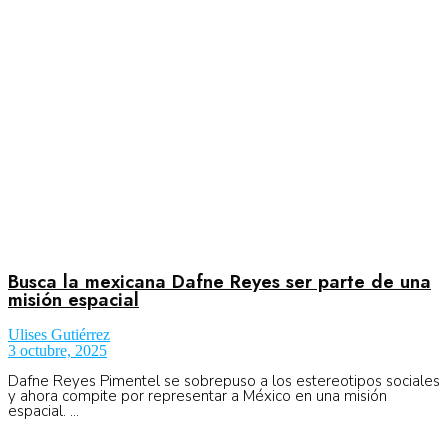
Aeronáutica
Aeropuertos
Columnistas
Organismos
Busca la mexicana Dafne Reyes ser parte de una
misión espacial
Ulises Gutiérrez
Aeroespacial
3 octubre, 2025
Dafne Reyes Pimentel se sobrepuso a los estereotipos sociales
y ahora compite por representar a México en una misión
espacial. ...
Innovación