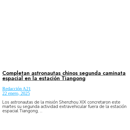
Completan astronautas chinos segunda caminata
espacial en la estación Tiangong
Redacción A21
22 enero, 2025
Los astronautas de la misión Shenzhou XIX concretaron este
martes su segunda actividad extravehicular fuera de la estación
espacial Tiangong, ...