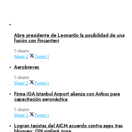
Abre presidente de Leonardo la posibilidad de una
fusión con Fincantieri
5 shares
Share
2
Tweet
1
Aerobreves
5 shares
Share
2
Tweet
1
Firma iGA Istanbul Airport alianza con Airbus para
capacitación aeronáutica
5 shares
Share
2
Tweet
1
Logran taxistas del AICM acuerdo contra apps tras
bloqueo; GN vigilará zona.