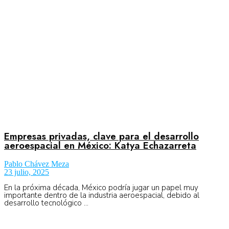
No Result
Normatividad
View All Result
Fuerza Aérea
No Result
Empresas privadas, clave para el desarrollo
aeroespacial en México: Katya Echazarreta
Pablo Chávez Meza
View All Result
23 julio, 2025
En la próxima década, México podría jugar un papel muy
importante dentro de la industria aeroespacial, debido al
desarrollo tecnológico ...