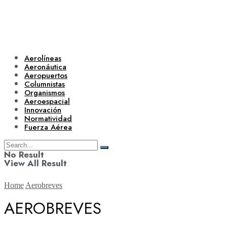
Aerolíneas
Aeronáutica
Aeropuertos
Columnistas
Organismos
Aeroespacial
Innovación
Normatividad
Fuerza Aérea
No Result
View All Result
Home
Aerobreves
AEROBREVES
Aerolíneas