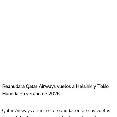
No Result
Normatividad
View All Result
Fuerza Aérea
No Result
View All Result
Reanudará Qatar Airways vuelos a Helsinki y Tokio
Haneda en verano de 2026
Qatar Airways anunció la reanudación de sus vuelos