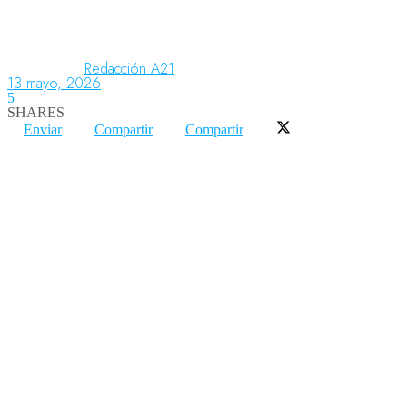
Aeronáutica
Redacción A21
13 mayo, 2026
5
SHARES
Aeropuertos
Enviar
Compartir
Compartir
Columnistas
Organismos
Aeroespacial
Innovación