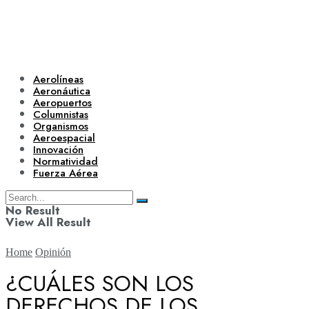
Aerolíneas
Aeronáutica
Aeropuertos
Columnistas
Organismos
Aeroespacial
Innovación
Normatividad
Fuerza Aérea
No Result
View All Result
Home
Opinión
¿CUÁLES SON LOS
DERECHOS DE LOS
Aerolíneas