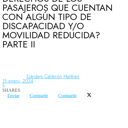
PASAJEROS QUE CUENTAN
CON ALGÚN TIPO DE
Aeronáutica
DISCAPACIDAD Y/O
MOVILIDAD REDUCIDA?
Aeropuertos
PARTE II
Columnistas
Erándeni Calderón Martínez
Organismos
15 enero, 2024
5
SHARES
Enviar
Compartir
Compartir
Aeroespacial
Innovación