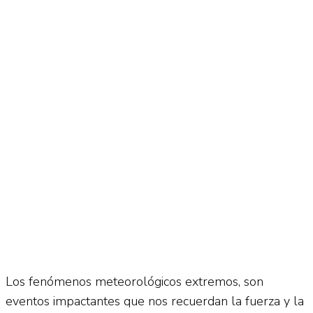
No Result
Normatividad
View All Result
Fuerza Aérea
No Result
View All Result
Los fenómenos meteorológicos extremos, son
eventos impactantes que nos recuerdan la fuerza y la