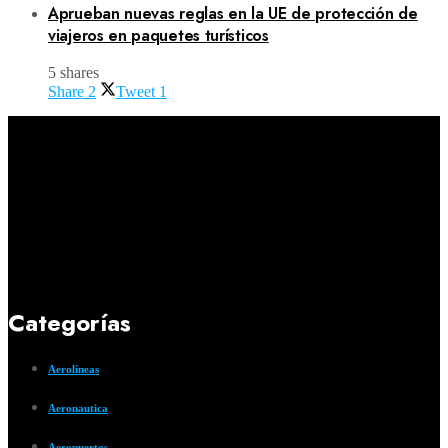
Aprueban nuevas reglas en la UE de protección de
viajeros en paquetes turísticos
5 shares
Share
2
Tweet
1
Categorías
Aerolíneas
Aeronautica
Aeropuertos