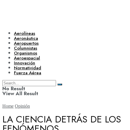
Aerolíneas
Aeronáutica
Aeropuertos
Columnistas
Organismos
Aeroespacial
Innovación
Normatividad
Fuerza Aérea
No Result
View All Result
Home
Opinión
LA CIENCIA DETRÁS DE LOS
FENÓMENOS
Aerolíneas