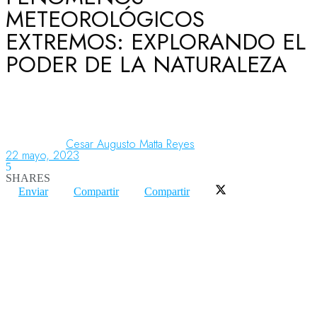
METEOROLÓGICOS
EXTREMOS: EXPLORANDO EL
Aeronáutica
PODER DE LA NATURALEZA
Aeropuertos
Cesar Augusto Matta Reyes
Columnistas
22 mayo, 2023
5
SHARES
Enviar
Compartir
Compartir
Organismos
Aeroespacial
Innovación