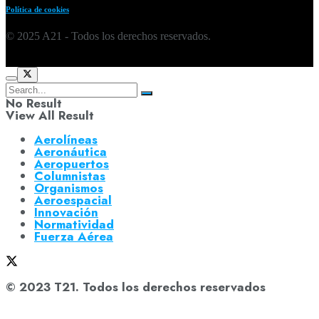
Política de cookies
© 2025 A21 - Todos los derechos reservados.
No Result
View All Result
Aerolíneas
Aeronáutica
Aeropuertos
Columnistas
Organismos
Aeroespacial
Innovación
Normatividad
Fuerza Aérea
© 2023 T21. Todos los derechos reservados