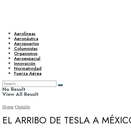
Aerolíneas
Aeronáutica
Aeropuertos
Columnistas
Organismos
Aeroespacial
Innovación
Normatividad
Fuerza Aérea
No Result
View All Result
Home
Opinión
EL ARRIBO DE TESLA A MÉXI
Aerolíneas