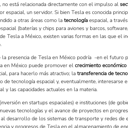
, no está relacionada directamente con el impulso al
sec
or espacial, un servidor. Si bien Tesla es conocida princ
endido a otras áreas como la
tecnología
espacial, a travé
pacial (baterías y chips para aviones y barcos, software, a
 de Tesla a México, existen varias formas en las que el in
.
e la presencia de Tesla en México podría -en el futuro p
esla en México puede promover el
crecimiento económico
al, para hacerlo más atractivo; la
transferencia de tecno
lo de tecnología espacial y, eventualmente, interesars
l y las capacidades actuales en la materia.
versión en startups espaciales) e instituciones (de gobi
 nuevas tecnologías y el avance de proyectos en progres
r al desarrollo de los sistemas de transporte y redes 
iencia y progresos de Tesla en el almacenamiento de ene