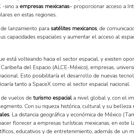
X -sino a
empresas mexicanas
– proporcionar acceso a In
ares en estas regiones.
 de lanzamiento para
satélites mexicanos
, de comunicac
sus capacidades espaciales y aumentar el acceso al espa
ue está volteando hacia el sector espacial, y existen o
Caribeña del Espacio (ALCE-México), empresas, universi
acional. Esto posibilitaría el desarrollo de nuevas tecno
ciaría tanto a SpaceX como al sector espacial nacional.
 de vuelos de
turismo espacial
a nivel global y, con el 
mento. Con su riqueza histórica, cultural y su belleza n
iales
. La distancia geográfica y económica de México (Ta
er florecer a empresas turísticas mexicanas, en este lad
entíficos, educativos y de entretenimiento, además de un