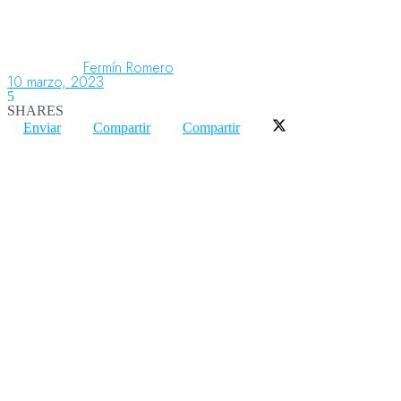
Aeronáutica
Fermín Romero
10 marzo, 2023
5
SHARES
Aeropuertos
Enviar
Compartir
Compartir
Columnistas
Organismos
Aeroespacial
Innovación