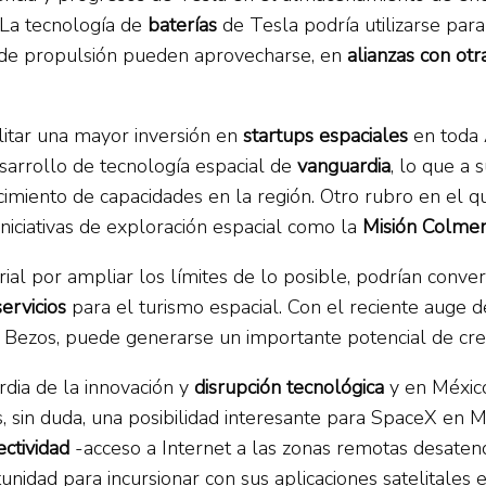
 La tecnología de
baterías
de Tesla podría utilizarse para
s de propulsión pueden aprovecharse, en
alianzas con ot
itar una mayor inversión en
startups espaciales
en toda 
sarrollo de tecnología espacial de
vanguardia
, lo que a 
lecimiento de capacidades en la región. Otro rubro en el
 iniciativas de exploración espacial como la
Misión Colme
ial por ampliar los límites de lo posible, podrían conver
ervicios
para el turismo espacial. Con el reciente auge 
ff Bezos, puede generarse un importante potencial de cr
rdia de la innovación y
disrupción tecnológica
y en México
 es, sin duda, una posibilidad interesante para SpaceX en
ctividad
-acceso a Internet a las zonas remotas desatendi
tunidad para incursionar con sus aplicaciones satelitale