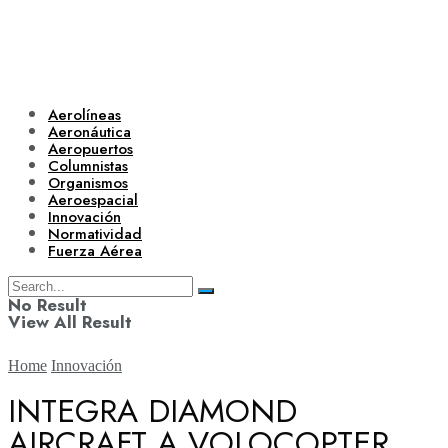
Aerolíneas
Aeronáutica
Aeropuertos
Columnistas
Organismos
Aeroespacial
Innovación
Normatividad
Fuerza Aérea
No Result
View All Result
Home
Innovación
INTEGRA DIAMOND
AIRCRAFT A VOLOCOPTER
Aerolíneas