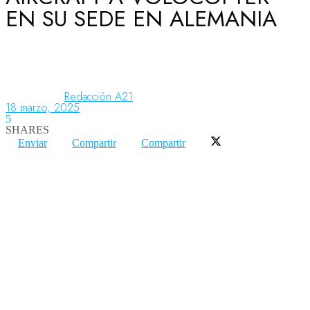
EN SU SEDE EN ALEMANIA
Aeronáutica
Aeropuertos
Redacción A21
18 marzo, 2025
5
SHARES
Columnistas
Enviar
Compartir
Compartir
Organismos
Aeroespacial
Innovación