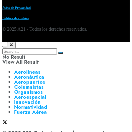
Aviso de Privacidad
Política de cookies
© 2025 A21 - Todos los derechos reservados.
No Result
View All Result
Aerolíneas
Aeronáutica
Aeropuertos
Columnistas
Organismos
Aeroespacial
Innovación
Normatividad
Fuerza Aérea