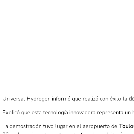
No Result
Normatividad
View All Result
Fuerza Aérea
No Result
View All Result
Universal Hydrogen informó que realizó con éxito la
de
Explicó que esta tecnología innovadora representa un 
La demostración tuvo lugar en el aeropuerto de
Toulou