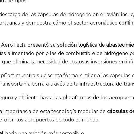
ntratiempos.
descarga de las cápsulas de hidrógeno en el avión, inclu
oportuarias y demuestra cómo el sector aeronáutico
conti
T AeroTech, presentó su
solución logística de abastecimi
ías alimentado por pilas de combustible de hidrógeno pa
n que elimina la necesidad de costosas inversiones en inf
rt muestra su discreta forma, similar a las cápsulas d
ansportan a tierra a través de la infraestructura de
tran
guro y eficiente hasta las plataformas de los aeropuert
a importancia de esta tecnología modular de
cápsulas de
 cero en los aeropuertos de todo el mundo.
al
hacia una aviación más sostenible.