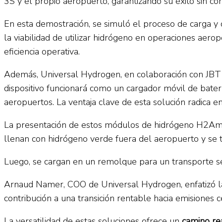
3S y el propio aeropuerto, garantizando su éxito sin co
En esta demostración, se simuló el proceso de carga y 
la viabilidad de utilizar hidrógeno en operaciones aer
eficiencia operativa.
Además, Universal Hydrogen, en colaboración con JB
dispositivo funcionará como un cargador móvil de bater
aeropuertos. La ventaja clave de esta solución radica e
La presentación de estos módulos de hidrógeno H2AmpCa
llenan con hidrógeno verde fuera del aeropuerto y se tr
Luego, se cargan en un remolque para un transporte se
Arnaud Namer, COO de Universal Hydrogen, enfatizó l
contribución a una transición rentable hacia emisiones
La versatilidad de estas soluciones ofrece un
camino re