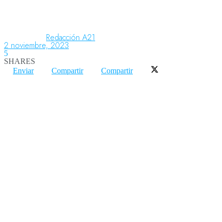
Aeronáutica
Redacción A21
2 noviembre, 2023
5
SHARES
Aeropuertos
Enviar
Compartir
Compartir
Columnistas
Organismos
Aeroespacial
Innovación