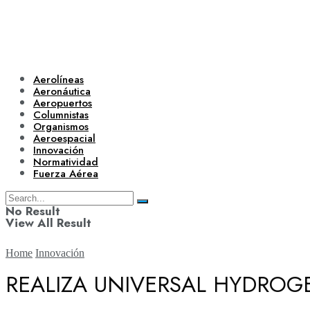
Aerolíneas
Aeronáutica
Aeropuertos
Columnistas
Organismos
Aeroespacial
Innovación
Normatividad
Fuerza Aérea
No Result
View All Result
Home
Innovación
REALIZA UNIVERSAL HYDRO
Aerolíneas