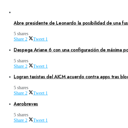
Abre presidente de Leonardo la posibilidad de una fusi
5 shares
Share
2
Tweet
1
Despega Ariane 6 con una configuración de máxima po
5 shares
Share
2
Tweet
1
Logran taxistas del AICM acuerdo contra apps tras blo
5 shares
Share
2
Tweet
1
Aerobreves
5 shares
Share
2
Tweet
1