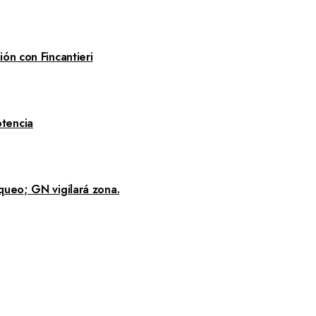
ón con Fincantieri
tencia
queo; GN vigilará zona.