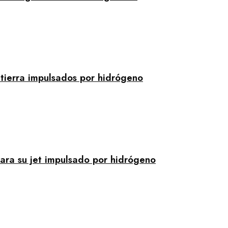
 tierra impulsados por hidrógeno
para su jet impulsado por hidrógeno