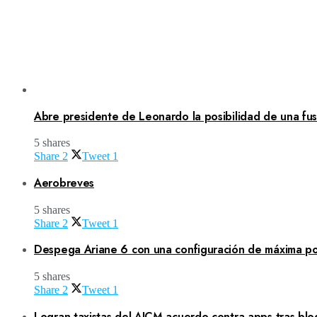
Abre presidente de Leonardo la posibilidad de una fusi
5 shares
Share
2
Tweet
1
Aerobreves
5 shares
Share
2
Tweet
1
Despega Ariane 6 con una configuración de máxima po
5 shares
Share
2
Tweet
1
Logran taxistas del AICM acuerdo contra apps tras blo