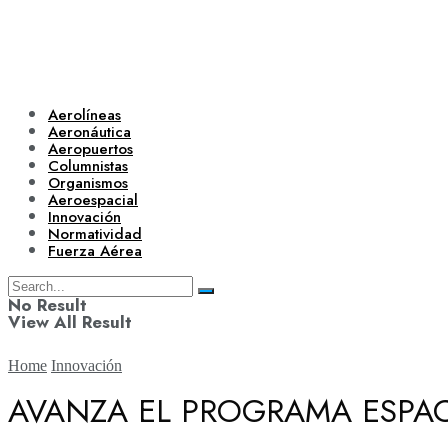
Aerolíneas
Aeronáutica
Aeropuertos
Columnistas
Organismos
Aeroespacial
Innovación
Normatividad
Fuerza Aérea
No Result
View All Result
Home
Innovación
AVANZA EL PROGRAMA ESPACI
Aerolíneas