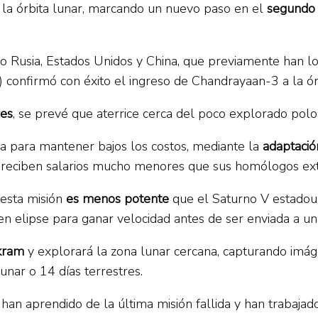
n la órbita lunar, marcando un nuevo paso en el
segundo 
o Rusia, Estados Unidos y China, que previamente han log
O) confirmó con éxito el ingreso de Chandrayaan-3 a la ór
res
, se prevé que aterrice cerca del poco explorado polo
ndia para mantener bajos los costos, mediante la
adaptació
ue reciben salarios mucho menores que sus homólogos ext
 esta misión
es menos potente
que el Saturno V estadoun
en elipse para ganar velocidad antes de ser enviada a un
ikram
y explorará la zona lunar cercana, capturando imáge
lunar o 14 días terrestres.
 han aprendido de la última misión fallida y han trabaja