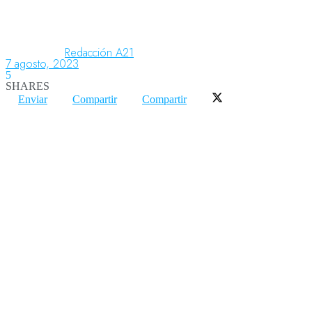
Aeronáutica
Redacción A21
7 agosto, 2023
5
SHARES
Aeropuertos
Enviar
Compartir
Compartir
Columnistas
Organismos
Aeroespacial
Innovación