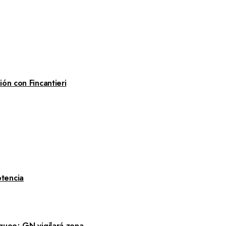
ón con Fincantieri
tencia
queo; GN vigilará zona.