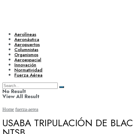
Aerolíneas
Aeronáutica
Aeropuertos
Columnistas
Organismos
Aeroespacial
Innovación
Normatividad
Fuerza Aérea
No Result
View All Result
Home
fuerza-aerea
USABA TRIPULACIÓN DE BLA
NTSB
Aerolíneas