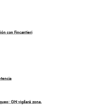
ón con Fincantieri
tencia
queo; GN vigilará zona.