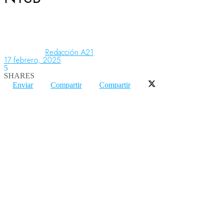
Aeronáutica
Redacción A21
17 febrero, 2025
Aeropuertos
5
SHARES
Enviar
Compartir
Compartir
Columnistas
Organismos
Aeroespacial
Innovación