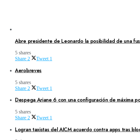
Abre presidente de Leonardo la posibilidad de una fusi
5 shares
Share
2
Tweet
1
Aerobreves
5 shares
Share
2
Tweet
1
Despega Ariane 6 con una configuración de máxima po
5 shares
Share
2
Tweet
1
Logran taxistas del AICM acuerdo contra apps tras blo