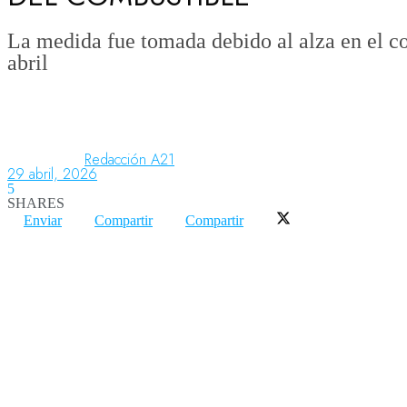
La medida fue tomada debido al alza en el cos
abril
Aeronáutica
Aeropuertos
Redacción A21
29 abril, 2026
Columnistas
5
SHARES
Enviar
Compartir
Compartir
Organismos
Aeroespacial
Innovación