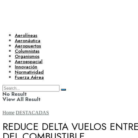
Aerolíneas
Aeronáutica
Aeropuertos
Columnistas
Organismos
Aeroespacial
Innovación
Normatividad
Fuerza Aérea
No Result
View All Result
Home
DESTACADAS
REDUCE DELTA VUELOS ENTRE
DEL COMBUSTIBLE
Aerolíneas