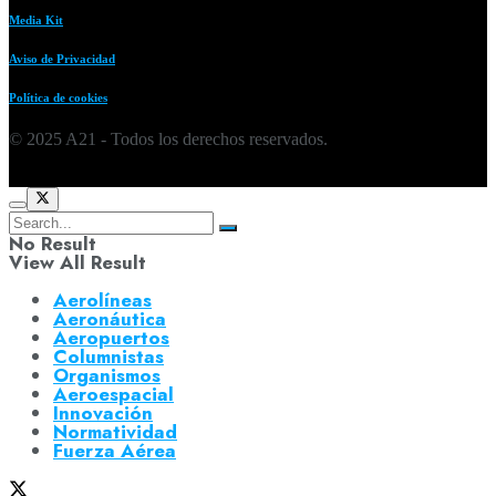
Media Kit
Aviso de Privacidad
Política de cookies
© 2025 A21 - Todos los derechos reservados.
No Result
View All Result
Aerolíneas
Aeronáutica
Aeropuertos
Columnistas
Organismos
Aeroespacial
Innovación
Normatividad
Fuerza Aérea