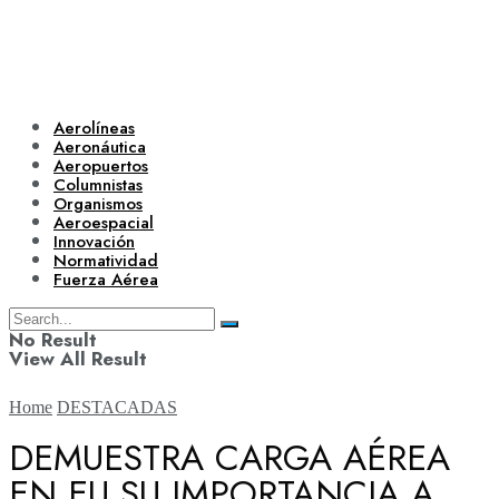
Aerolíneas
Aeronáutica
Aeropuertos
Columnistas
Organismos
Aeroespacial
Innovación
Normatividad
Fuerza Aérea
No Result
View All Result
Home
DESTACADAS
DEMUESTRA CARGA AÉREA
EN EU SU IMPORTANCIA A
Aerolíneas