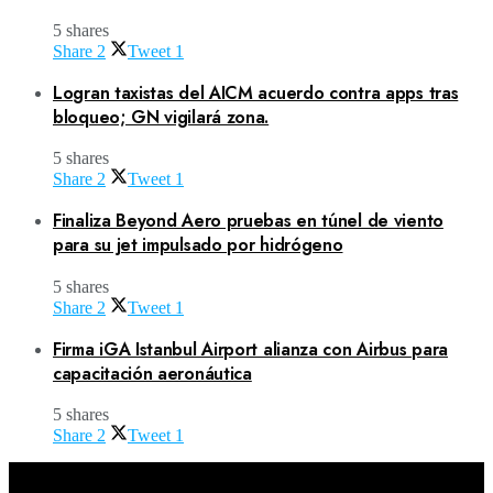
5 shares
Share
2
Tweet
1
Logran taxistas del AICM acuerdo contra apps tras
bloqueo; GN vigilará zona.
5 shares
Share
2
Tweet
1
Finaliza Beyond Aero pruebas en túnel de viento
para su jet impulsado por hidrógeno
5 shares
Share
2
Tweet
1
Firma iGA Istanbul Airport alianza con Airbus para
capacitación aeronáutica
5 shares
Share
2
Tweet
1