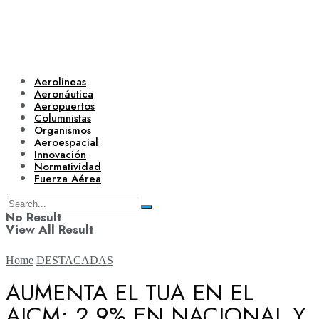
Aerolíneas
Aeronáutica
Aeropuertos
Columnistas
Organismos
Aeroespacial
Innovación
Normatividad
Fuerza Aérea
No Result
View All Result
Home
DESTACADAS
AUMENTA EL TUA EN EL
AICM; 2.9% EN NACIONAL Y
Aerolíneas