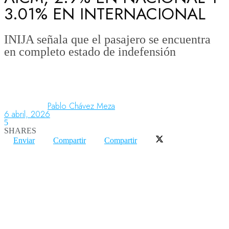
3.01% EN INTERNACIONAL
Aeronáutica
INIJA señala que el pasajero se encuentra
en completo estado de indefensión
Aeropuertos
Columnistas
Pablo Chávez Meza
6 abril, 2026
5
SHARES
Organismos
Enviar
Compartir
Compartir
Aeroespacial
Innovación