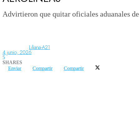
Advirtieron que quitar oficiales aduanales d
Aeronáutica
Aeropuertos
Liliana-A21
4 junio, 2026
5
SHARES
Columnistas
Enviar
Compartir
Compartir
Organismos
Aeroespacial
Innovación