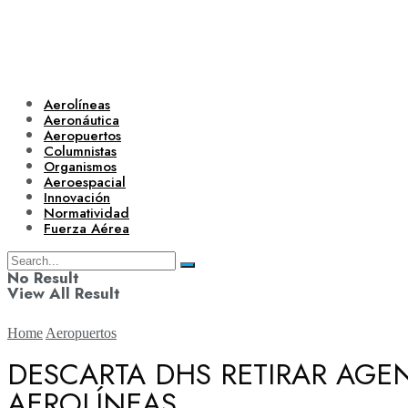
Aerolíneas
Aeronáutica
Aeropuertos
Columnistas
Organismos
Aeroespacial
Innovación
Normatividad
Fuerza Aérea
No Result
View All Result
Home
Aeropuertos
DESCARTA DHS RETIRAR AGEN
AEROLÍNEAS
Aerolíneas