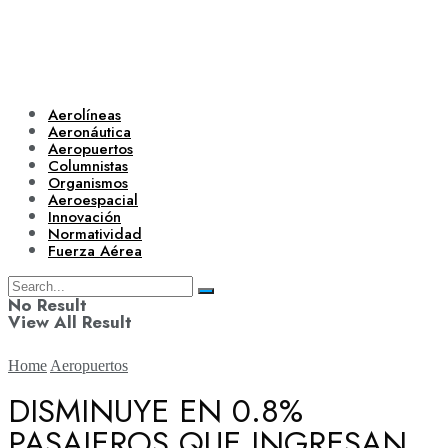
Aerolíneas
Aeronáutica
Aeropuertos
Columnistas
Organismos
Aeroespacial
Innovación
Normatividad
Fuerza Aérea
No Result
View All Result
Home
Aeropuertos
DISMINUYE EN 0.8%
PASAJEROS QUE INGRESAN
Aerolíneas