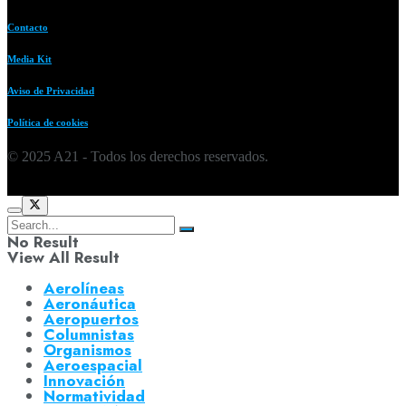
Contacto
Media Kit
Aviso de Privacidad
Política de cookies
© 2025 A21 - Todos los derechos reservados.
No Result
View All Result
Aerolíneas
Aeronáutica
Aeropuertos
Columnistas
Organismos
Aeroespacial
Innovación
Normatividad