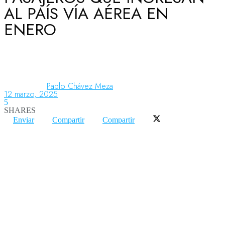
AL PAÍS VÍA AÉREA EN
ENERO
Aeronáutica
Aeropuertos
Pablo Chávez Meza
12 marzo, 2025
5
Columnistas
SHARES
Enviar
Compartir
Compartir
Organismos
Aeroespacial
Innovación