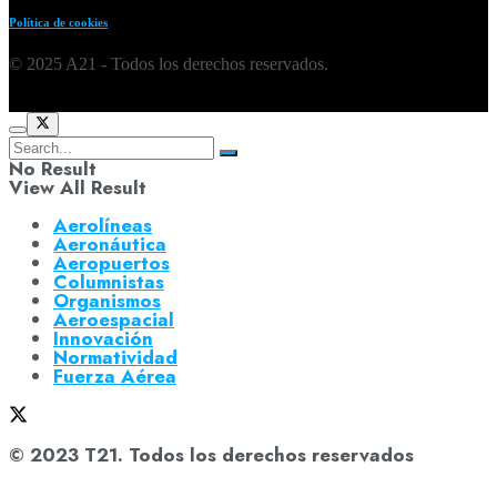
Política de cookies
© 2025 A21 - Todos los derechos reservados.
No Result
View All Result
Aerolíneas
Aeronáutica
Aeropuertos
Columnistas
Organismos
Aeroespacial
Innovación
Normatividad
Fuerza Aérea
© 2023 T21. Todos los derechos reservados