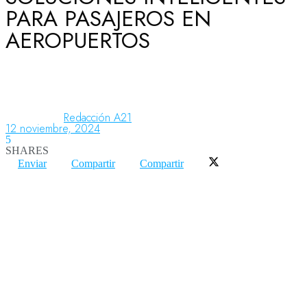
PARA PASAJEROS EN
AEROPUERTOS
Aeronáutica
Aeropuertos
Redacción A21
12 noviembre, 2024
5
Columnistas
SHARES
Enviar
Compartir
Compartir
Organismos
Aeroespacial
Innovación