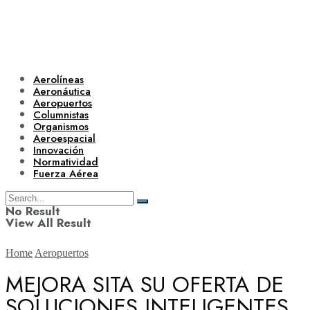
Aerolíneas
Aeronáutica
Aeropuertos
Columnistas
Organismos
Aeroespacial
Innovación
Normatividad
Fuerza Aérea
No Result
View All Result
Home
Aeropuertos
MEJORA SITA SU OFERTA DE
SOLUCIONES INTELIGENTES
Aerolíneas