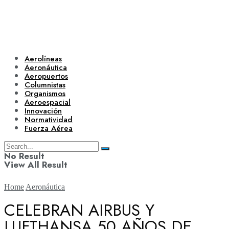
Aerolíneas
Aeronáutica
Aeropuertos
Columnistas
Organismos
Aeroespacial
Innovación
Normatividad
Fuerza Aérea
No Result
View All Result
Home
Aeronáutica
CELEBRAN AIRBUS Y
LUFTHANSA 50 AÑOS DE
Aerolíneas