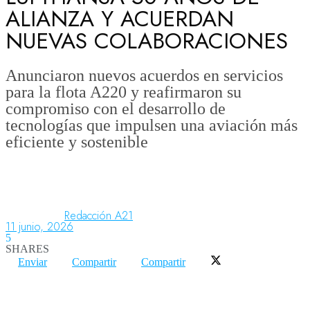
ALIANZA Y ACUERDAN
NUEVAS COLABORACIONES
Aeronáutica
Anunciaron nuevos acuerdos en servicios
para la flota A220 y reafirmaron su
Aeropuertos
compromiso con el desarrollo de
tecnologías que impulsen una aviación más
eficiente y sostenible
Columnistas
Organismos
Redacción A21
11 junio, 2026
Aeroespacial
5
SHARES
Enviar
Compartir
Compartir
Innovación