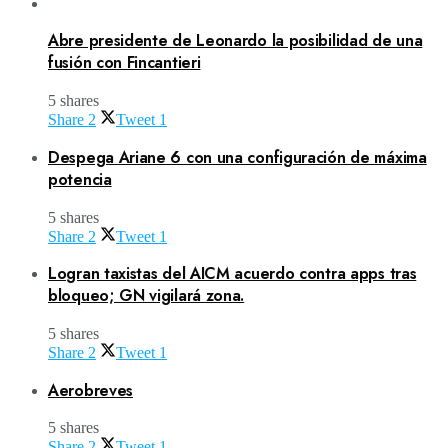
Abre presidente de Leonardo la posibilidad de una
fusión con Fincantieri
5 shares
Share
2
Tweet
1
Despega Ariane 6 con una configuración de máxima
potencia
5 shares
Share
2
Tweet
1
Logran taxistas del AICM acuerdo contra apps tras
bloqueo; GN vigilará zona.
5 shares
Share
2
Tweet
1
Aerobreves
5 shares
Share
2
Tweet
1