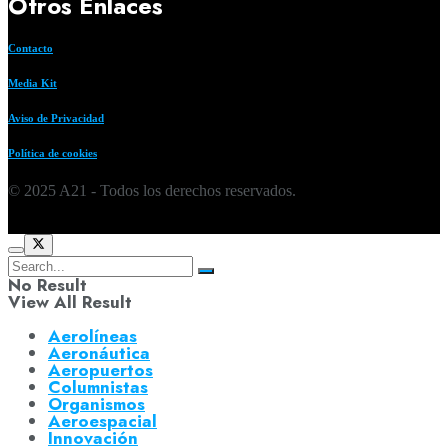
Otros Enlaces
Contacto
Media Kit
Aviso de Privacidad
Política de cookies
© 2025 A21 - Todos los derechos reservados.
No Result
View All Result
Aerolíneas
Aeronáutica
Aeropuertos
Columnistas
Organismos
Aeroespacial
Innovación