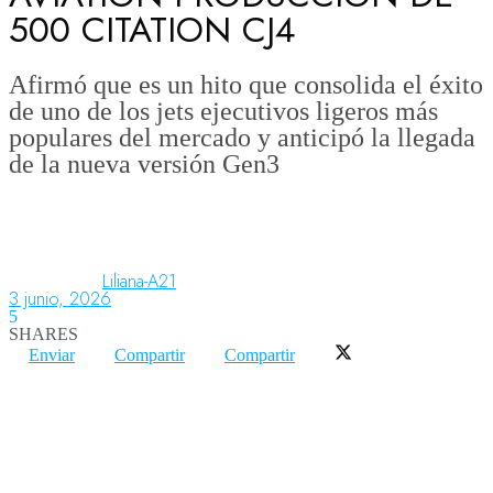
500 CITATION CJ4
Aeronáutica
Afirmó que es un hito que consolida el éxito
de uno de los jets ejecutivos ligeros más
populares del mercado y anticipó la llegada
Aeropuertos
de la nueva versión Gen3
Columnistas
Liliana-A21
3 junio, 2026
Organismos
5
SHARES
Enviar
Compartir
Compartir
Aeroespacial
Innovación