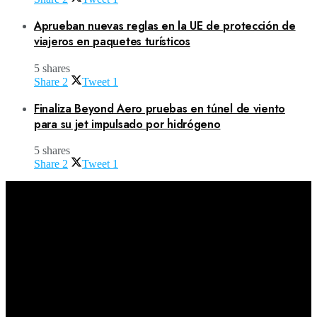
Aprueban nuevas reglas en la UE de protección de
viajeros en paquetes turísticos
5 shares
Share
2
Tweet
1
Finaliza Beyond Aero pruebas en túnel de viento
para su jet impulsado por hidrógeno
5 shares
Share
2
Tweet
1