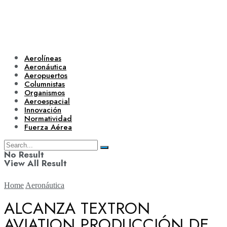
Aerolíneas
Aeronáutica
Aeropuertos
Columnistas
Organismos
Aeroespacial
Innovación
Normatividad
Fuerza Aérea
No Result
View All Result
Home
Aeronáutica
ALCANZA TEXTRON
AVIATION PRODUCCIÓN DE
Aerolíneas