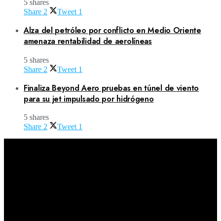
5 shares
Share
2
Tweet
1
Alza del petróleo por conflicto en Medio Oriente
amenaza rentabilidad de aerolíneas
5 shares
Share
2
Tweet
1
Finaliza Beyond Aero pruebas en túnel de viento
para su jet impulsado por hidrógeno
5 shares
Share
2
Tweet
1