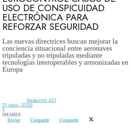
USO DE CONSPICUIDAD
ELECTRÓNICA PARA
Aeronáutica
REFORZAR SEGURIDAD
Aeropuertos
Las nuevas directrices buscan mejorar la
conciencia situacional entre aeronaves
tripuladas y no tripuladas mediante
Columnistas
tecnologías interoperables y armonizadas en
Europa
Organismos
Redacción A21
Aeroespacial
21 mayo, 2026
5
SHARES
Enviar
Compartir
Compartir
Innovación