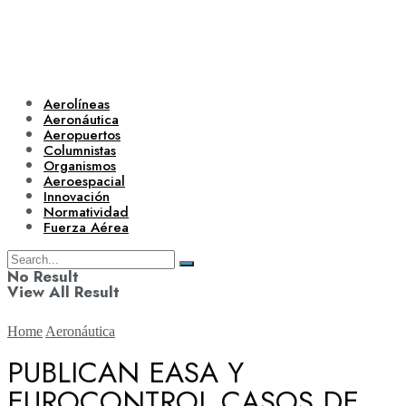
Aerolíneas
Aeronáutica
Aeropuertos
Columnistas
Organismos
Aeroespacial
Innovación
Normatividad
Fuerza Aérea
No Result
View All Result
Home
Aeronáutica
PUBLICAN EASA Y
EUROCONTROL CASOS DE
Aerolíneas