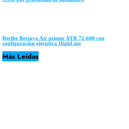
Recibe Berjaya Air primer ATR 72-600 con
configuración ejecutiva HighLine
Más Leídas