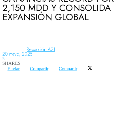
2,150 MDD Y CONSOLIDA
EXPANSIÓN GLOBAL
Aeronáutica
Aeropuertos
Redacción A21
20 mayo, 2025
5
Columnistas
SHARES
Enviar
Compartir
Compartir
Organismos
Aeroespacial
Innovación