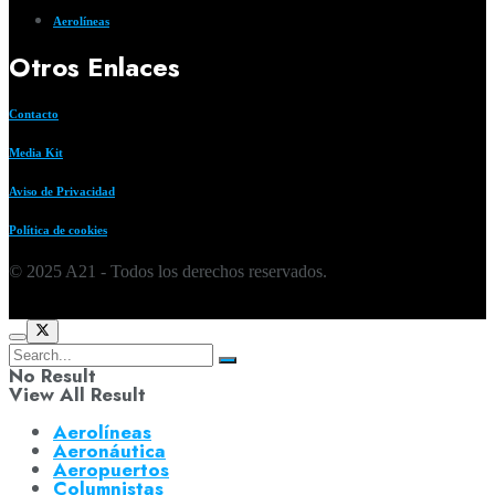
Aerolíneas
Otros Enlaces
Contacto
Media Kit
Aviso de Privacidad
Política de cookies
© 2025 A21 - Todos los derechos reservados.
No Result
View All Result
Aerolíneas
Aeronáutica
Aeropuertos
Columnistas