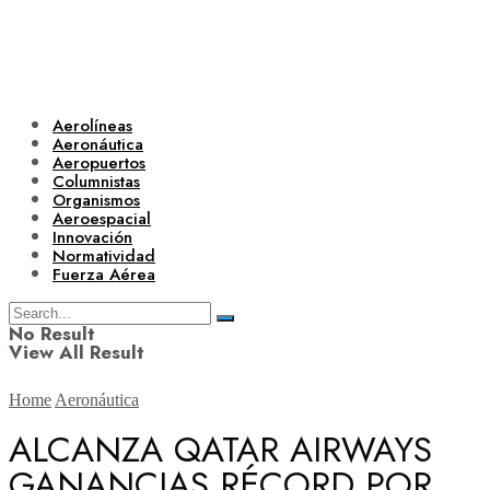
Aerolíneas
Aeronáutica
Aeropuertos
Columnistas
Organismos
Aeroespacial
Innovación
Normatividad
Fuerza Aérea
No Result
View All Result
Home
Aeronáutica
ALCANZA QATAR AIRWAYS
GANANCIAS RÉCORD POR
Aerolíneas