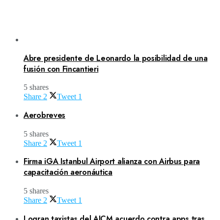
Abre presidente de Leonardo la posibilidad de una
fusión con Fincantieri
5 shares
Share
2
Tweet
1
Aerobreves
5 shares
Share
2
Tweet
1
Firma iGA Istanbul Airport alianza con Airbus para
capacitación aeronáutica
5 shares
Share
2
Tweet
1
Logran taxistas del AICM acuerdo contra apps tras