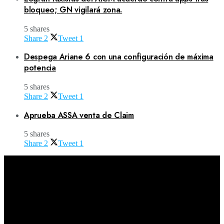
bloqueo; GN vigilará zona.
5 shares
Share
2
Tweet
1
Despega Ariane 6 con una configuración de máxima
potencia
5 shares
Share
2
Tweet
1
Aprueba ASSA venta de Claim
5 shares
Share
2
Tweet
1