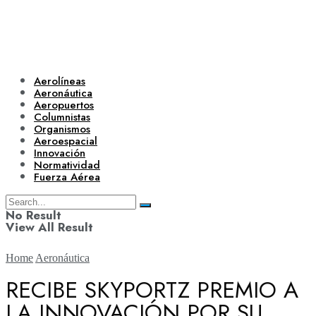
Aerolíneas
Aeronáutica
Aeropuertos
Columnistas
Organismos
Aeroespacial
Innovación
Normatividad
Fuerza Aérea
No Result
View All Result
Home
Aeronáutica
RECIBE SKYPORTZ PREMIO A
LA INNOVACIÓN POR SU
Aerolíneas