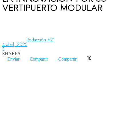
VERTIPUERTO MODULAR
Aeronáutica
Aeropuertos
Redacción A21
4 abril, 2025
5
SHARES
Columnistas
Enviar
Compartir
Compartir
Organismos
Aeroespacial
Innovación