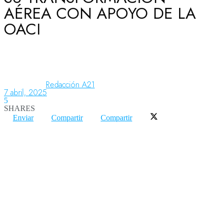
AÉREA CON APOYO DE LA
OACI
Aeronáutica
Aeropuertos
Redacción A21
7 abril, 2025
5
Columnistas
SHARES
Enviar
Compartir
Compartir
Organismos
Aeroespacial
Innovación