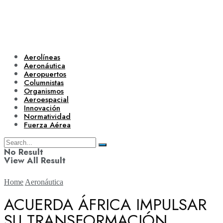
Aerolíneas
Aeronáutica
Aeropuertos
Columnistas
Organismos
Aeroespacial
Innovación
Normatividad
Fuerza Aérea
No Result
View All Result
Home
Aeronáutica
ACUERDA ÁFRICA IMPULSAR
SU TRANSFORMACIÓN
Aerolíneas