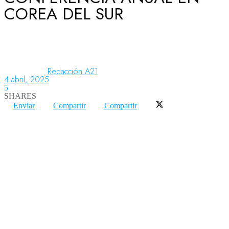
COREA DEL SUR
Aeronáutica
Aeropuertos
Redacción A21
4 abril, 2025
5
SHARES
Columnistas
Enviar
Compartir
Compartir
Organismos
Aeroespacial
Innovación