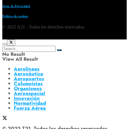
Aviso de Privacidad
Política de cookies
© 2025 A21 - Todos los derechos reservados.
No Result
View All Result
Aerolíneas
Aeronáutica
Aeropuertos
Columnistas
Organismos
Aeroespacial
Innovación
Normatividad
Fuerza Aérea
© 2023 T21. Todos los derechos reservados