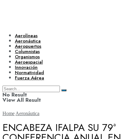
Aerolíneas
Aeronáutica
Aeropuertos
Columnistas
Organismos
Aeroespacial
Innovación
Normatividad
Fuerza Aérea
No Result
View All Result
Home
Aeronáutica
ENCABEZA IFALPA SU 79ª
CONFERENCIA ANUAL EN
Aerolíneas