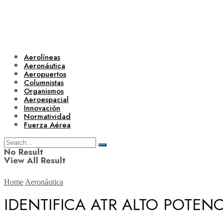
Aerolíneas
Aeronáutica
Aeropuertos
Columnistas
Organismos
Aeroespacial
Innovación
Normatividad
Fuerza Aérea
No Result
View All Result
Home
Aeronáutica
IDENTIFICA ATR ALTO POTEN
Aerolíneas