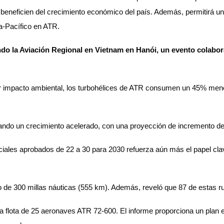
eneficien del crecimiento económico del país. Además, permitirá un
ia-Pacífico en ATR.
ndo la Aviación Regional en Vietnam en Hanói, un evento colabor
or impacto ambiental, los turbohélices de ATR consumen un 45% me
ndo un crecimiento acelerado, con una proyección de incremento del
ales aprobados de 22 a 30 para 2030 refuerza aún más el papel clave 
io de 300 millas náuticas (555 km). Además, reveló que 87 de estas ru
flota de 25 aeronaves ATR 72-600. El informe proporciona un plan es