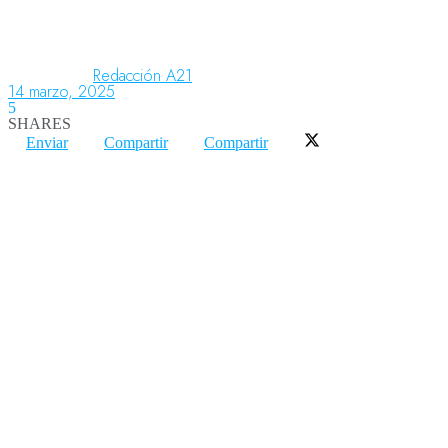
Aeronáutica
Redacción A21
14 marzo, 2025
5
SHARES
Aeropuertos
Enviar
Compartir
Compartir
Columnistas
Organismos
Aeroespacial
Innovación