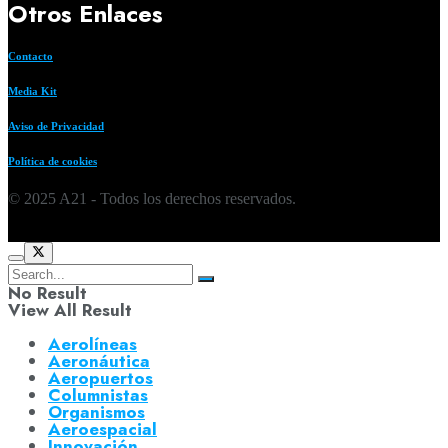
Otros Enlaces
Contacto
Media Kit
Aviso de Privacidad
Política de cookies
© 2025 A21 - Todos los derechos reservados.
No Result
View All Result
Aerolíneas
Aeronáutica
Aeropuertos
Columnistas
Organismos
Aeroespacial
Innovación