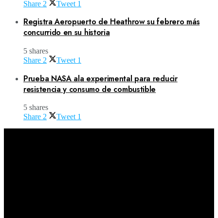
Share
2
Tweet
1
Registra Aeropuerto de Heathrow su febrero más
concurrido en su historia
5 shares
Share
2
Tweet
1
Prueba NASA ala experimental para reducir
resistencia y consumo de combustible
5 shares
Share
2
Tweet
1