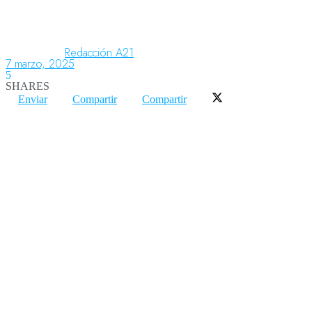
Aeronáutica
Redacción A21
7 marzo, 2025
5
SHARES
Aeropuertos
Enviar
Compartir
Compartir
Columnistas
Organismos
Aeroespacial
Innovación