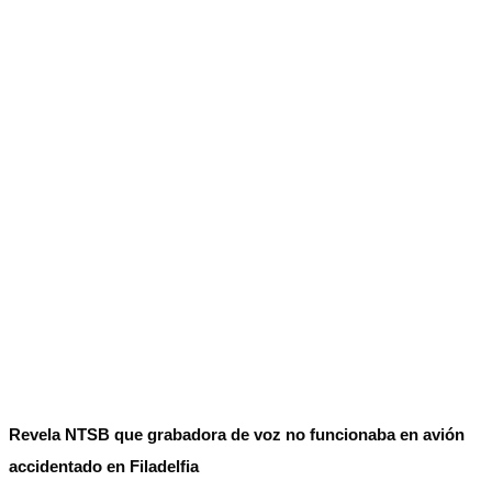
No Result
Normatividad
View All Result
Fuerza Aérea
No Result
View All Result
Revela NTSB que grabadora de voz no funcionaba en avión
accidentado en Filadelfia