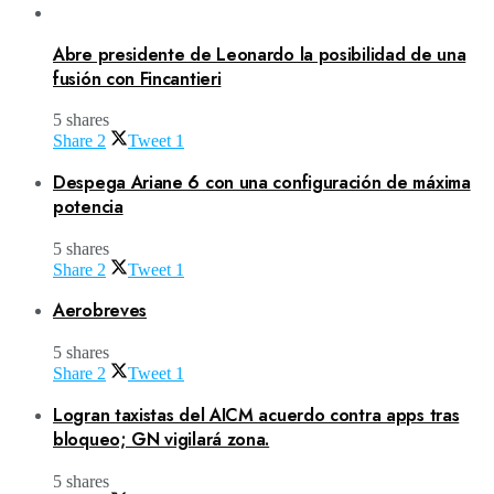
Abre presidente de Leonardo la posibilidad de una
fusión con Fincantieri
5 shares
Share
2
Tweet
1
Despega Ariane 6 con una configuración de máxima
potencia
5 shares
Share
2
Tweet
1
Aerobreves
5 shares
Share
2
Tweet
1
Logran taxistas del AICM acuerdo contra apps tras
bloqueo; GN vigilará zona.
5 shares