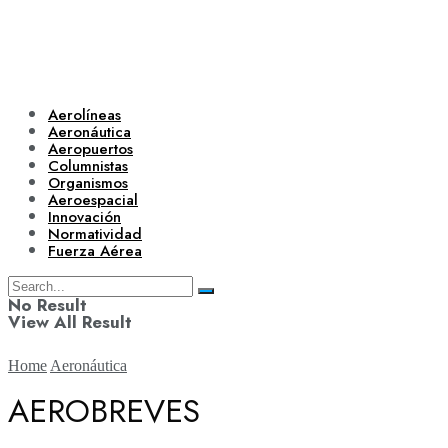
Aerolíneas
Aeronáutica
Aeropuertos
Columnistas
Organismos
Aeroespacial
Innovación
Normatividad
Fuerza Aérea
No Result
View All Result
Home
Aeronáutica
AEROBREVES
Aerolíneas